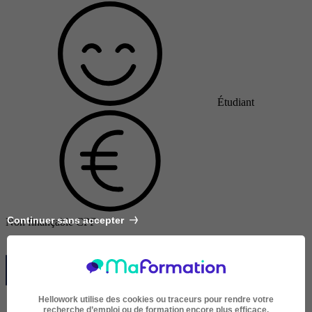
Étudiant
Continuer sans accepter
Non finançable CPF
Hellowork utilise des cookies ou traceurs pour rendre votre
recherche d’emploi ou de formation encore plus efficace.