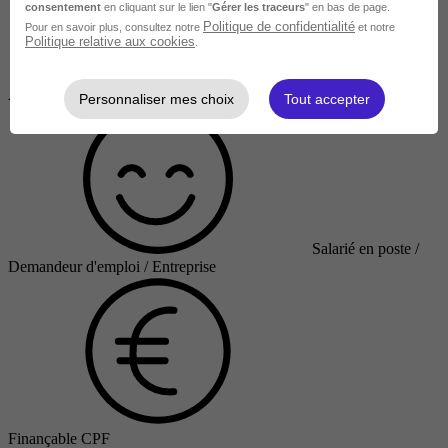
consentement
en cliquant sur le lien "
Gérer les traceurs
" en bas de page.
Politique de confidentialité
Pour en savoir plus, consultez notre
et notre
Politique relative aux cookies
.
À DISTANCE
Personnaliser mes choix
Tout accepter
Salarié en poste /
Demandeur d'emploi / Entreprise
Finançable CPF