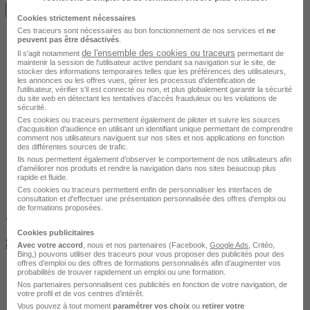
Je m'informe gratuitement
Cookies strictement nécessaires
Ces traceurs sont nécessaires au bon fonctionnement de nos services et
ne
peuvent pas être désactivés
.
de l'ensemble des cookies ou traceurs
Il s'agit notamment
permettant de
maintenir la session de l'utilisateur active pendant sa navigation sur le site, de
stocker des informations temporaires telles que les préférences des utilisateurs,
les annonces ou les offres vues, gérer les processus d'identification de
l'utilisateur, vérifier s'il est connecté ou non, et plus globalement garantir la sécurité
du site web en détectant les tentatives d'accès frauduleux ou les violations de
sécurité.
Ces cookies ou traceurs permettent également de piloter et suivre les sources
d'acquisition d'audience en utilisant un identifiant unique permettant de comprendre
comment nos utilisateurs naviguent sur nos sites et nos applications en fonction
des différentes sources de trafic.
Ils nous permettent également d’observer le comportement de nos utilisateurs afin
d'améliorer nos produits et rendre la navigation dans nos sites beaucoup plus
rapide et fluide.
Ces cookies ou traceurs permettent enfin de personnaliser les interfaces de
consultation et d'effectuer une présentation personnalisée des offres d'emploi ou
de formations proposées.
Avis du centre
Cookies publicitaires
Secrétariat - Assistant(e) de direction
Avec votre accord
, nous et nos partenaires (Facebook,
Google Ads
, Critéo,
Bing,) pouvons utiliser des traceurs pour vous proposer des publicités pour des
offres d’emploi ou des offres de formations personnalisés afin d’augmenter vos
probabilités de trouver rapidement un emploi ou une formation.
Nos partenaires personnalisent ces publicités en fonction de votre navigation, de
votre profil et de vos centres d’intérêt.
Vous pouvez à tout moment
paramétrer vos choix
ou
retirer votre