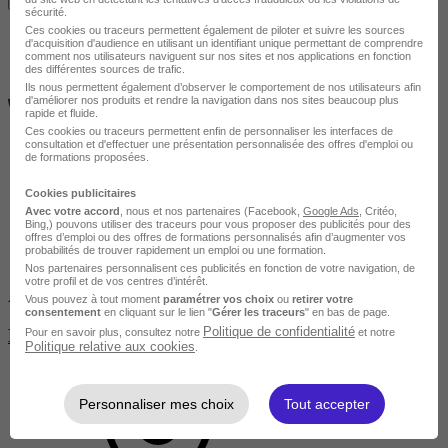
sécurité.
Ces cookies ou traceurs permettent également de piloter et suivre les sources
d'acquisition d'audience en utilisant un identifiant unique permettant de comprendre
comment nos utilisateurs naviguent sur nos sites et nos applications en fonction
des différentes sources de trafic.
Ils nous permettent également d’observer le comportement de nos utilisateurs afin
d'améliorer nos produits et rendre la navigation dans nos sites beaucoup plus
rapide et fluide.
Ces cookies ou traceurs permettent enfin de personnaliser les interfaces de
consultation et d'effectuer une présentation personnalisée des offres d'emploi ou
de formations proposées.
Cookies publicitaires
Avec votre accord
, nous et nos partenaires (Facebook,
Google Ads
, Critéo,
Bing,) pouvons utiliser des traceurs pour vous proposer des publicités pour des
offres d’emploi ou des offres de formations personnalisés afin d’augmenter vos
probabilités de trouver rapidement un emploi ou une formation.
Nos partenaires personnalisent ces publicités en fonction de votre navigation, de
votre profil et de vos centres d’intérêt.
Avis du centre
Vous pouvez à tout moment
paramétrer vos choix
ou
retirer votre
consentement
en cliquant sur le lien "
Gérer les traceurs
" en bas de page.
Politique de confidentialité
MBA Expert en finance de marché et Fintech
Pour en savoir plus, consultez notre
et notre
Politique relative aux cookies
.
Personnaliser mes choix
Tout accepter