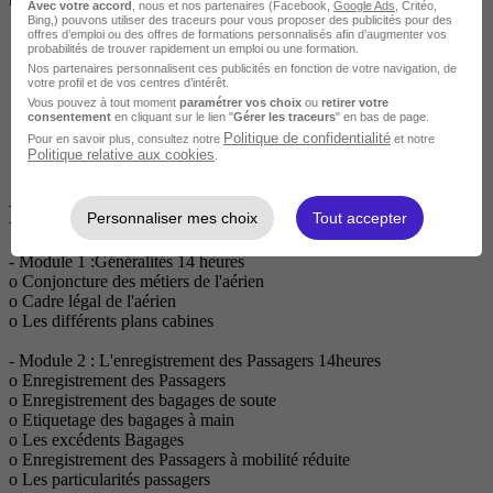
Avec votre accord
, nous et nos partenaires (Facebook,
Google Ads
, Critéo,
Bing,) pouvons utiliser des traceurs pour vous proposer des publicités pour des
offres d’emploi ou des offres de formations personnalisés afin d’augmenter vos
probabilités de trouver rapidement un emploi ou une formation.
Nos partenaires personnalisent ces publicités en fonction de votre navigation, de
votre profil et de vos centres d’intérêt.
Vous pouvez à tout moment
paramétrer vos choix
ou
retirer votre
consentement
en cliquant sur le lien "
Gérer les traceurs
" en bas de page.
Politique de confidentialité
Pour en savoir plus, consultez notre
et notre
Politique relative aux cookies
.
Programme
Personnaliser mes choix
Tout accepter
- Module 1 :Généralités 14 heures
o Conjoncture des métiers de l'aérien
o Cadre légal de l'aérien
o Les différents plans cabines
- Module 2 : L'enregistrement des Passagers 14heures
o Enregistrement des Passagers
o Enregistrement des bagages de soute
o Etiquetage des bagages à main
o Les excédents Bagages
o Enregistrement des Passagers à mobilité réduite
o Les particularités passagers