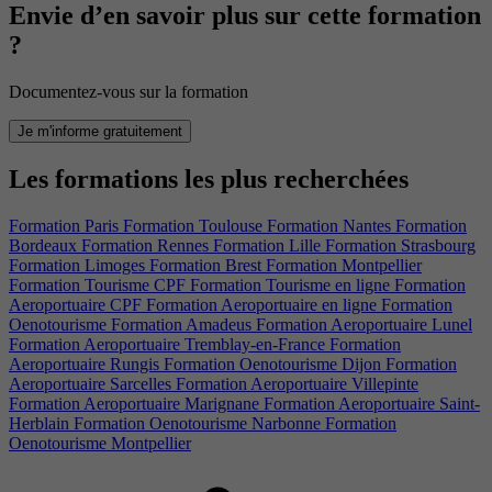
Envie d’en savoir plus sur cette formation
?
Documentez-vous sur la formation
Je m'informe gratuitement
Les formations les plus recherchées
Formation Paris
Formation Toulouse
Formation Nantes
Formation
Bordeaux
Formation Rennes
Formation Lille
Formation Strasbourg
Formation Limoges
Formation Brest
Formation Montpellier
Formation Tourisme CPF
Formation Tourisme en ligne
Formation
Aeroportuaire CPF
Formation Aeroportuaire en ligne
Formation
Oenotourisme
Formation Amadeus
Formation Aeroportuaire Lunel
Formation Aeroportuaire Tremblay-en-France
Formation
Aeroportuaire Rungis
Formation Oenotourisme Dijon
Formation
Aeroportuaire Sarcelles
Formation Aeroportuaire Villepinte
Formation Aeroportuaire Marignane
Formation Aeroportuaire Saint-
Herblain
Formation Oenotourisme Narbonne
Formation
Oenotourisme Montpellier