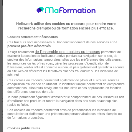
Voir les localités
Hellowork utilise des cookies ou traceurs pour rendre votre
recherche d’emploi ou de formation encore plus efficace.
Cookies strictement nécessaires
Ces traceurs sont nécessaires au bon fonctionnement de nos services et
ne
peuvent pas être désactivés
.
de l'ensemble des cookies ou traceurs
Il s'agit notamment
permettant de
maintenir la session de l'utilisateur active pendant sa navigation sur le site, de
Objectifs
stocker des informations temporaires telles que les préférences des utilisateurs,
les annonces ou les offres vues, gérer les processus d'identification de
l'utilisateur, vérifier s'il est connecté ou non, et plus globalement garantir la sécurité
du site web en détectant les tentatives d'accès frauduleux ou les violations de
- A l 'issue du module l'apprenant sera capable de procéder à
sécurité.
l'enregistrement des passagers en accord avec les règles de sûreté
Ces cookies ou traceurs permettent également de piloter et suivre les sources
liées au transport aérien
d'acquisition d'audience en utilisant un identifiant unique permettant de comprendre
comment nos utilisateurs naviguent sur nos sites et nos applications en fonction
- A l 'issue du module l'apprenant sera capable de procéder à
des différentes sources de trafic.
l'embarquement des passagers en accord avec les règles de sûreté
Ils nous permettent également d’observer le comportement de nos utilisateurs afin
liées au transport aérien
d'améliorer nos produits et rendre la navigation dans nos sites beaucoup plus
- A l 'issue du module l'apprenant sera capable d'anticiper les
rapide et fluide.
différents problèmes pouvant intervenir lors de l'enregistrement et
Ces cookies ou traceurs permettent enfin de personnaliser les interfaces de
consultation et d'effectuer une présentation personnalisée des offres d'emploi ou
l'embarquement d'un vol
de formations proposées.
- A l 'issue du module l'apprenant sera capable de mettre en oeuvre
les procédures de sécurité et de sûreté liés aux transports de
Cookies publicitaires
marchandises dangereuses