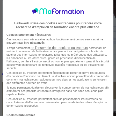
Hellowork utilise des cookies ou traceurs pour rendre votre
recherche d’emploi ou de formation encore plus efficace.
Cookies strictement nécessaires
Ces traceurs sont nécessaires au bon fonctionnement de nos services et
ne
peuvent pas être désactivés
.
de l'ensemble des cookies ou traceurs
Il s'agit notamment
permettant de
maintenir la session de l'utilisateur active pendant sa navigation sur le site, de
stocker des informations temporaires telles que les préférences des utilisateurs,
les annonces ou les offres vues, gérer les processus d'identification de
l'utilisateur, vérifier s'il est connecté ou non, et plus globalement garantir la sécurité
du site web en détectant les tentatives d'accès frauduleux ou les violations de
sécurité.
Ces cookies ou traceurs permettent également de piloter et suivre les sources
Comment devenir moniteur de ski
d'acquisition d'audience en utilisant un identifiant unique permettant de comprendre
comment nos utilisateurs naviguent sur nos sites et nos applications en fonction
des différentes sources de trafic.
Ils nous permettent également d’observer le comportement de nos utilisateurs afin
d'améliorer nos produits et rendre la navigation dans nos sites beaucoup plus
rapide et fluide.
Ces cookies ou traceurs permettent enfin de personnaliser les interfaces de
consultation et d'effectuer une présentation personnalisée des offres d'emploi ou
de formations proposées.
Cookies publicitaires