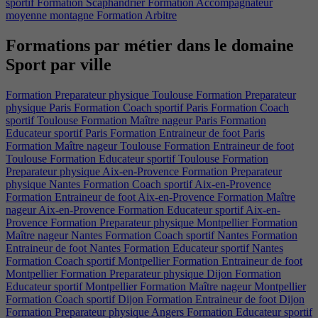
sportif
Formation Scaphandrier
Formation Accompagnateur
moyenne montagne
Formation Arbitre
Formations par métier dans le domaine
Sport par ville​
Formation Preparateur physique Toulouse
Formation Preparateur
physique Paris
Formation Coach sportif Paris
Formation Coach
sportif Toulouse
Formation Maître nageur Paris
Formation
Educateur sportif Paris
Formation Entraineur de foot Paris
Formation Maître nageur Toulouse
Formation Entraineur de foot
Toulouse
Formation Educateur sportif Toulouse
Formation
Preparateur physique Aix-en-Provence
Formation Preparateur
physique Nantes
Formation Coach sportif Aix-en-Provence
Formation Entraineur de foot Aix-en-Provence
Formation Maître
nageur Aix-en-Provence
Formation Educateur sportif Aix-en-
Provence
Formation Preparateur physique Montpellier
Formation
Maître nageur Nantes
Formation Coach sportif Nantes
Formation
Entraineur de foot Nantes
Formation Educateur sportif Nantes
Formation Coach sportif Montpellier
Formation Entraineur de foot
Montpellier
Formation Preparateur physique Dijon
Formation
Educateur sportif Montpellier
Formation Maître nageur Montpellier
Formation Coach sportif Dijon
Formation Entraineur de foot Dijon
Formation Preparateur physique Angers
Formation Educateur sportif