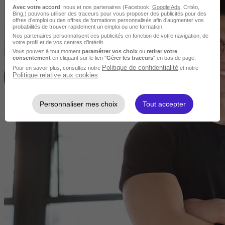
Avec votre accord
, nous et nos partenaires (Facebook,
Google Ads
, Critéo,
Bing,) pouvons utiliser des traceurs pour vous proposer des publicités pour des
offres d’emploi ou des offres de formations personnalisés afin d’augmenter vos
probabilités de trouver rapidement un emploi ou une formation.
Nos partenaires personnalisent ces publicités en fonction de votre navigation, de
votre profil et de vos centres d’intérêt.
Vous pouvez à tout moment
paramétrer vos choix
ou
retirer votre
consentement
en cliquant sur le lien "
Gérer les traceurs
" en bas de page.
Politique de confidentialité
Pour en savoir plus, consultez notre
et notre
Politique relative aux cookies
.
Personnaliser mes choix
Tout accepter