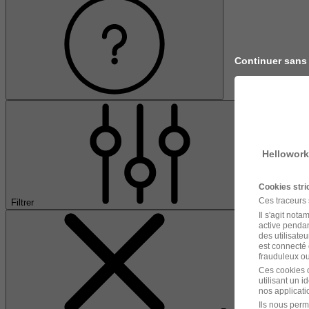
Continuer sans
Hellowork
Cookies str
Ces traceurs
Filtrer
Il s'agit not
active pendan
des utilisateu
est connecté 
frauduleux ou 
Ces cookies o
utilisant un 
nos applicatio
Ils nous perm