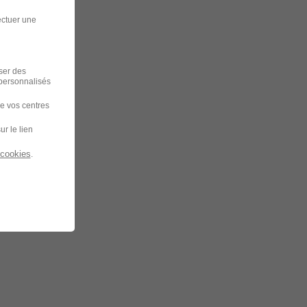
ectuer une
iser des
 personnalisés
de vos centres
ur le lien
 cookies
.