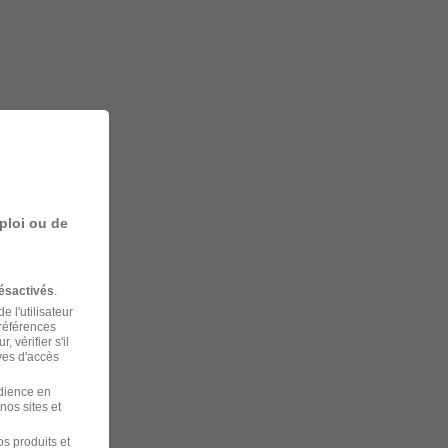
ploi ou de
ésactivés
.
 l'utilisateur
préférences
 vérifier s'il
ves d'accès
udience en
nos sites et
s produits et