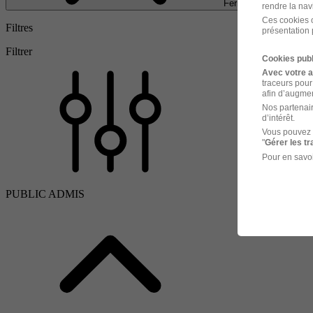
Fermer
rendre la nav
Ces cookies o
Filtres
présentation 
Filtrer
Cookies publ
Avec votre 
traceurs pour
afin d’augmen
Nos partenair
d’intérêt.
Vous pouvez 
"
Gérer les t
Pour en savoi
PUBLIC ADMIS