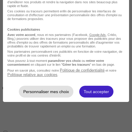
d'améliorer nos produits et rendre la navigation dans nos sites beaucoup plus
rapide et fluide.
Ces cookies ou traceurs permettent enfin de personnaliser les interfaces de
consultation et d'effectuer une présentation personnalisée des offres d'emploi ou
de formations proposées.
Cookies publicitaires
Avec votre accord
, nous et nos partenaires (Facebook,
Google Ads
, Critéo,
Intermédiaire
Bing,) pouvons utiliser des traceurs pour vous proposer des publicités pour des
offres d’emploi ou des offres de formations personnalisés afin d’augmenter vos
probabilités de trouver rapidement un emploi ou une formation.
Nos partenaires personnalisent ces publicités en fonction de votre navigation, de
votre profil et de vos centres d’intérêt.
Vous pouvez à tout moment
paramétrer vos choix
ou
retirer votre
consentement
en cliquant sur le lien "
Gérer les traceurs
" en bas de page.
Politique de confidentialité
Pour en savoir plus, consultez notre
et notre
Politique relative aux cookies
.
2 semaines à 4 mois
( 70h à 560h)
Personnaliser mes choix
Tout accepter