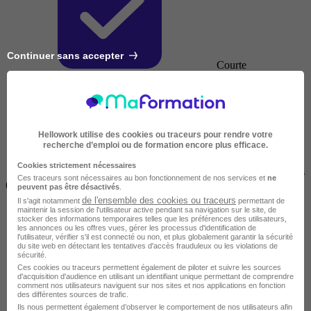
Continuer sans accepter
Courte
Hellowork utilise des cookies ou traceurs pour rendre votre
recherche d’emploi ou de formation encore plus efficace.
Cookies strictement nécessaires
2 jours à 2 semaines
Ces traceurs sont nécessaires au bon fonctionnement de nos services et
ne
(14h à 70h)
peuvent pas être désactivés
.
de l'ensemble des cookies ou traceurs
Il s'agit notamment
permettant de
maintenir la session de l'utilisateur active pendant sa navigation sur le site, de
stocker des informations temporaires telles que les préférences des utilisateurs,
les annonces ou les offres vues, gérer les processus d'identification de
l'utilisateur, vérifier s'il est connecté ou non, et plus globalement garantir la sécurité
du site web en détectant les tentatives d'accès frauduleux ou les violations de
sécurité.
Ces cookies ou traceurs permettent également de piloter et suivre les sources
d'acquisition d'audience en utilisant un identifiant unique permettant de comprendre
comment nos utilisateurs naviguent sur nos sites et nos applications en fonction
des différentes sources de trafic.
Ils nous permettent également d’observer le comportement de nos utilisateurs afin