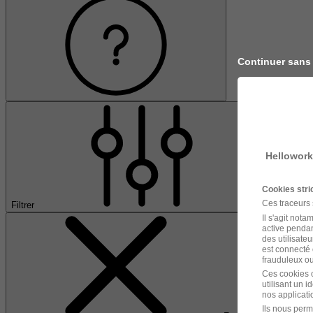
Continuer sans
Hellowork
Cookies str
Ces traceurs
Filtrer
Il s'agit not
active pendan
des utilisateu
est connecté 
frauduleux ou 
Ces cookies o
utilisant un 
nos applicatio
Ils nous perm