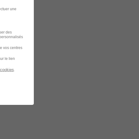
ectuer une
iser des
 personnalisés
de vos centres
ur le lien
 cookies
.