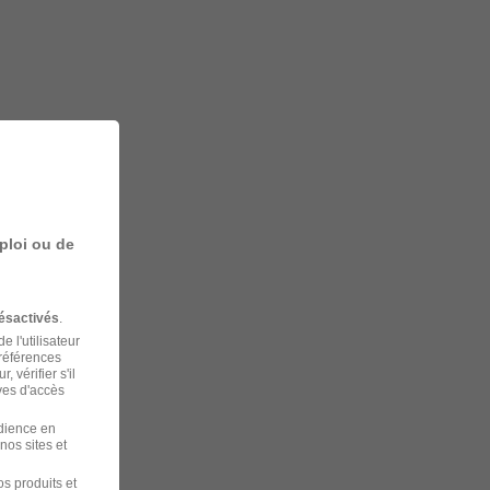
ploi ou de
ésactivés
.
 l'utilisateur
préférences
 vérifier s'il
ves d'accès
udience en
nos sites et
s produits et