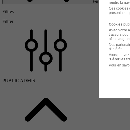
Fermer
rendre la nav
Ces cookies o
Filtres
présentation 
Filtrer
Cookies publ
Avec votre 
traceurs pour
afin d’augmen
Nos partenair
d’intérêt.
Vous pouvez 
"
Gérer les t
Pour en savoi
PUBLIC ADMIS