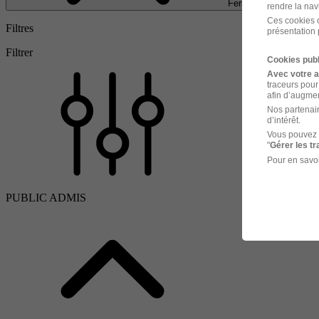
Fermer
rendre la nav
Ces cookies o
Filtres
présentation 
Filtrer
Cookies publ
Avec votre 
traceurs pour
afin d’augmen
Nos partenair
d’intérêt.
Vous pouvez 
"
Gérer les t
Pour en savoi
PUBLIC ADMIS