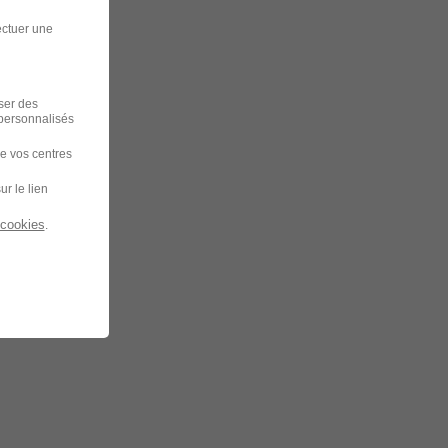
ectuer une
iser des
 personnalisés
de vos centres
ur le lien
 cookies
.