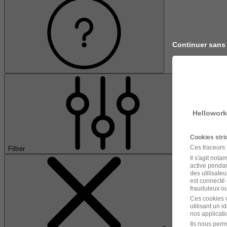
Continuer sans
Hellowork
Cookies str
Ces traceurs
Filtrer
Il s'agit not
active pendan
des utilisateu
est connecté 
frauduleux ou 
Ces cookies o
utilisant un 
nos applicatio
Ils nous perm