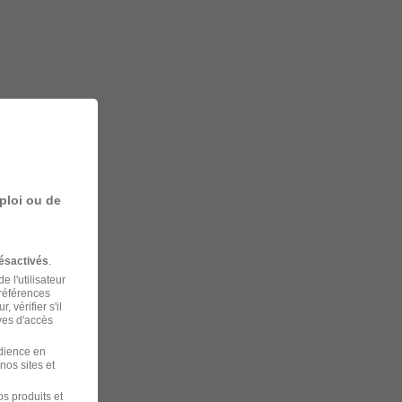
ploi ou de
ésactivés
.
 l'utilisateur
préférences
 vérifier s'il
ves d'accès
udience en
nos sites et
s produits et