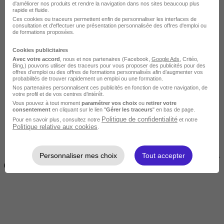
d'améliorer nos produits et rendre la navigation dans nos sites beaucoup plus
rapide et fluide.
Ces cookies ou traceurs permettent enfin de personnaliser les interfaces de
consultation et d'effectuer une présentation personnalisée des offres d'emploi ou
de formations proposées.
Cookies publicitaires
Avec votre accord
, nous et nos partenaires (Facebook,
Google Ads
, Critéo,
Bing,) pouvons utiliser des traceurs pour vous proposer des publicités pour des
offres d’emploi ou des offres de formations personnalisés afin d’augmenter vos
Courte
probabilités de trouver rapidement un emploi ou une formation.
Nos partenaires personnalisent ces publicités en fonction de votre navigation, de
votre profil et de vos centres d’intérêt.
Vous pouvez à tout moment
paramétrer vos choix
ou
retirer votre
consentement
en cliquant sur le lien "
Gérer les traceurs
" en bas de page.
Politique de confidentialité
Pour en savoir plus, consultez notre
et notre
Politique relative aux cookies
.
Personnaliser mes choix
Tout accepter
2 jours à 2 semaines
(14h à 70h)