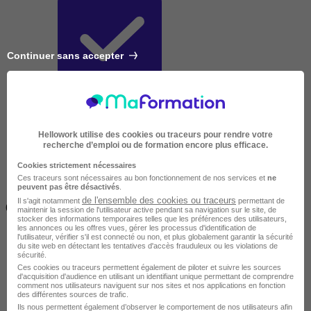
Continuer sans accepter
Très courte
Hellowork utilise des cookies ou traceurs pour rendre votre
recherche d’emploi ou de formation encore plus efficace.
Cookies strictement nécessaires
Ces traceurs sont nécessaires au bon fonctionnement de nos services et
ne
peuvent pas être désactivés
.
Inférieur à 2 jours
de l'ensemble des cookies ou traceurs
Il s'agit notamment
permettant de
(14h)
maintenir la session de l'utilisateur active pendant sa navigation sur le site, de
stocker des informations temporaires telles que les préférences des utilisateurs,
les annonces ou les offres vues, gérer les processus d'identification de
l'utilisateur, vérifier s'il est connecté ou non, et plus globalement garantir la sécurité
du site web en détectant les tentatives d'accès frauduleux ou les violations de
sécurité.
Ces cookies ou traceurs permettent également de piloter et suivre les sources
d'acquisition d'audience en utilisant un identifiant unique permettant de comprendre
comment nos utilisateurs naviguent sur nos sites et nos applications en fonction
des différentes sources de trafic.
Ils nous permettent également d’observer le comportement de nos utilisateurs afin