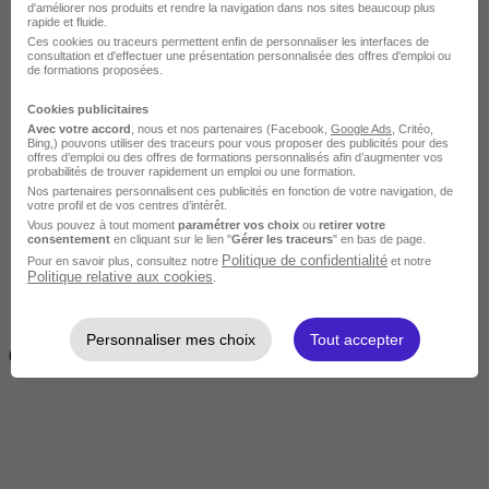
d'améliorer nos produits et rendre la navigation dans nos sites beaucoup plus
rapide et fluide.
Ces cookies ou traceurs permettent enfin de personnaliser les interfaces de
consultation et d'effectuer une présentation personnalisée des offres d'emploi ou
de formations proposées.
Cookies publicitaires
Avec votre accord
, nous et nos partenaires (Facebook,
Google Ads
, Critéo,
Bing,) pouvons utiliser des traceurs pour vous proposer des publicités pour des
offres d’emploi ou des offres de formations personnalisés afin d’augmenter vos
Intermédiaire
probabilités de trouver rapidement un emploi ou une formation.
Nos partenaires personnalisent ces publicités en fonction de votre navigation, de
votre profil et de vos centres d’intérêt.
Vous pouvez à tout moment
paramétrer vos choix
ou
retirer votre
consentement
en cliquant sur le lien "
Gérer les traceurs
" en bas de page.
Politique de confidentialité
Pour en savoir plus, consultez notre
et notre
Politique relative aux cookies
.
2 semaines à 4 mois
Personnaliser mes choix
Tout accepter
( 70h à 560h)