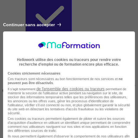
Continuer sans accepter
Courte
Hellowork utilise des cookies ou traceurs pour rendre votre
recherche d’emploi ou de formation encore plus efficace.
Cookies strictement nécessaires
Ces traceurs sont nécessaires au bon fonctionnement de nos services et
ne
peuvent pas être désactivés
.
2 jours à 2 semaines
de l'ensemble des cookies ou traceurs
Il s'agit notamment
permettant de
(14h à 70h)
maintenir la session de l'utilisateur active pendant sa navigation sur le site, de
stocker des informations temporaires telles que les préférences des utilisateurs,
les annonces ou les offres vues, gérer les processus d'identification de
l'utilisateur, vérifier s'il est connecté ou non, et plus globalement garantir la sécurité
du site web en détectant les tentatives d'accès frauduleux ou les violations de
sécurité.
Ces cookies ou traceurs permettent également de piloter et suivre les sources
d'acquisition d'audience en utilisant un identifiant unique permettant de comprendre
comment nos utilisateurs naviguent sur nos sites et nos applications en fonction
des différentes sources de trafic.
Ils nous permettent également d’observer le comportement de nos utilisateurs afin