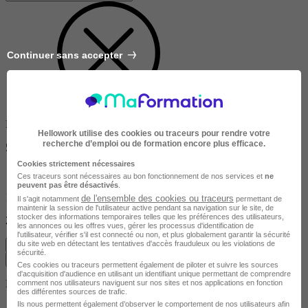
Continuer sans accepter
Dans un rayon de
Hellowork utilise des cookies ou traceurs pour rendre votre
recherche d’emploi ou de formation encore plus efficace.
50km
Cookies strictement nécessaires
Ces traceurs sont nécessaires au bon fonctionnement de nos services et
ne
peuvent pas être désactivés
.
10km
de l'ensemble des cookies ou traceurs
Il s'agit notamment
permettant de
maintenir la session de l'utilisateur active pendant sa navigation sur le site, de
stocker des informations temporaires telles que les préférences des utilisateurs,
200km
les annonces ou les offres vues, gérer les processus d'identification de
l'utilisateur, vérifier s'il est connecté ou non, et plus globalement garantir la sécurité
du site web en détectant les tentatives d'accès frauduleux ou les violations de
Effacer
sécurité.
Valider
Ces cookies ou traceurs permettent également de piloter et suivre les sources
d'acquisition d'audience en utilisant un identifiant unique permettant de comprendre
Durée de la formation
comment nos utilisateurs naviguent sur nos sites et nos applications en fonction
des différentes sources de trafic.
Ils nous permettent également d’observer le comportement de nos utilisateurs afin