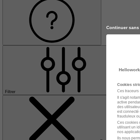
Continuer sans
Hellowork
Cookies str
Ces traceurs
Filtrer
Il s'agit not
active pendan
des utilisateu
est connecté 
frauduleux ou 
Ces cookies o
utilisant un 
nos applicatio
Ils nous perm