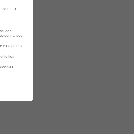
ectuer une
iser des
 personnalisés
de vos centres
ur le lien
 cookies
.