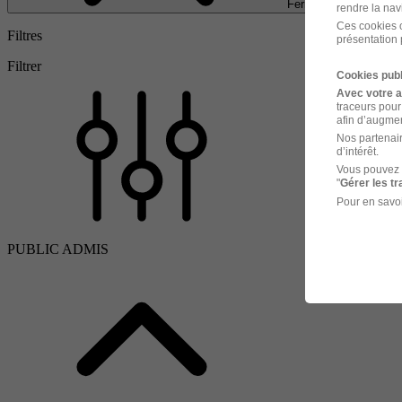
Fermer
rendre la nav
Ces cookies o
Filtres
présentation 
Filtrer
Cookies publ
Avec votre 
traceurs pour
afin d’augmen
Nos partenair
d’intérêt.
Vous pouvez 
"
Gérer les t
Pour en savoi
PUBLIC ADMIS