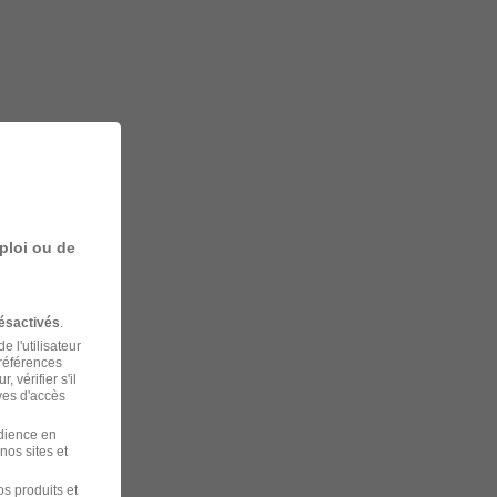
ploi ou de
ésactivés
.
 l'utilisateur
préférences
 vérifier s'il
ves d'accès
udience en
nos sites et
s produits et