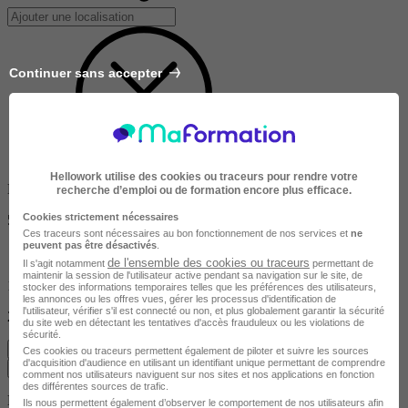
Continuer sans accepter
Hellowork utilise des cookies ou traceurs pour rendre votre
Dans un rayon de
recherche d’emploi ou de formation encore plus efficace.
Cookies strictement nécessaires
50km
Ces traceurs sont nécessaires au bon fonctionnement de nos services et
ne
peuvent pas être désactivés
.
de l'ensemble des cookies ou traceurs
Il s'agit notamment
permettant de
maintenir la session de l'utilisateur active pendant sa navigation sur le site, de
10km
stocker des informations temporaires telles que les préférences des utilisateurs,
les annonces ou les offres vues, gérer les processus d'identification de
l'utilisateur, vérifier s'il est connecté ou non, et plus globalement garantir la sécurité
200km
du site web en détectant les tentatives d'accès frauduleux ou les violations de
sécurité.
Effacer
Ces cookies ou traceurs permettent également de piloter et suivre les sources
d'acquisition d'audience en utilisant un identifiant unique permettant de comprendre
Valider
comment nos utilisateurs naviguent sur nos sites et nos applications en fonction
des différentes sources de trafic.
Durée de la formation
Ils nous permettent également d’observer le comportement de nos utilisateurs afin