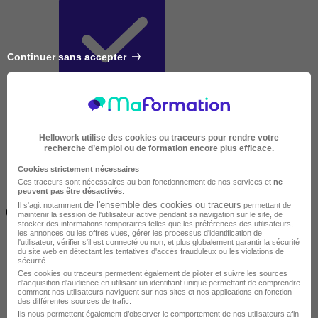
Continuer sans accepter
Très courte
Hellowork utilise des cookies ou traceurs pour rendre votre
recherche d’emploi ou de formation encore plus efficace.
Cookies strictement nécessaires
Ces traceurs sont nécessaires au bon fonctionnement de nos services et
ne
peuvent pas être désactivés
.
Inférieur à 2 jours
de l'ensemble des cookies ou traceurs
Il s'agit notamment
permettant de
(14h)
maintenir la session de l'utilisateur active pendant sa navigation sur le site, de
stocker des informations temporaires telles que les préférences des utilisateurs,
les annonces ou les offres vues, gérer les processus d'identification de
l'utilisateur, vérifier s'il est connecté ou non, et plus globalement garantir la sécurité
du site web en détectant les tentatives d'accès frauduleux ou les violations de
sécurité.
Ces cookies ou traceurs permettent également de piloter et suivre les sources
d'acquisition d'audience en utilisant un identifiant unique permettant de comprendre
comment nos utilisateurs naviguent sur nos sites et nos applications en fonction
des différentes sources de trafic.
Ils nous permettent également d’observer le comportement de nos utilisateurs afin