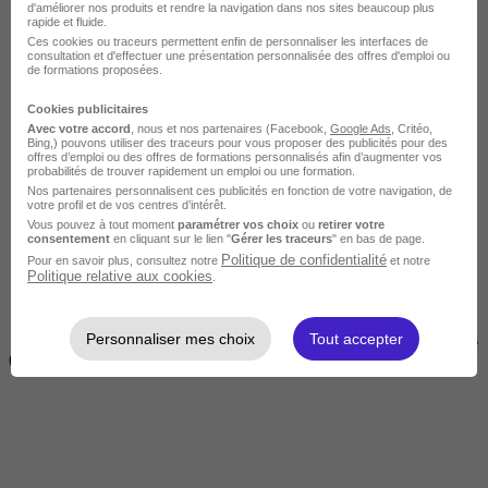
d'améliorer nos produits et rendre la navigation dans nos sites beaucoup plus
rapide et fluide.
Ces cookies ou traceurs permettent enfin de personnaliser les interfaces de
consultation et d'effectuer une présentation personnalisée des offres d'emploi ou
de formations proposées.
Cookies publicitaires
Avec votre accord
, nous et nos partenaires (Facebook,
Google Ads
, Critéo,
Bing,) pouvons utiliser des traceurs pour vous proposer des publicités pour des
offres d’emploi ou des offres de formations personnalisés afin d’augmenter vos
Courte
probabilités de trouver rapidement un emploi ou une formation.
Nos partenaires personnalisent ces publicités en fonction de votre navigation, de
votre profil et de vos centres d’intérêt.
Vous pouvez à tout moment
paramétrer vos choix
ou
retirer votre
consentement
en cliquant sur le lien "
Gérer les traceurs
" en bas de page.
Politique de confidentialité
Pour en savoir plus, consultez notre
et notre
Politique relative aux cookies
.
Personnaliser mes choix
Tout accepter
2 jours à 2 semaines
(14h à 70h)