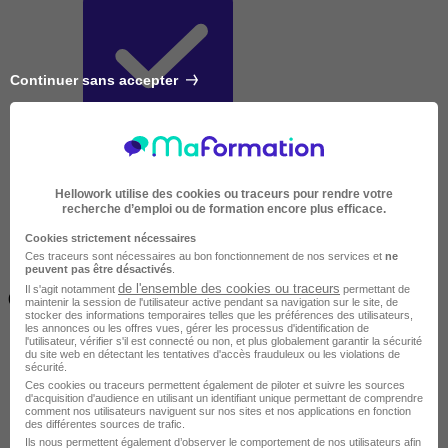
Continuer sans accepter
Très courte
Hellowork utilise des cookies ou traceurs pour rendre votre
recherche d’emploi ou de formation encore plus efficace.
Cookies strictement nécessaires
Ces traceurs sont nécessaires au bon fonctionnement de nos services et
ne
peuvent pas être désactivés
.
Inférieur à 2 jours
de l'ensemble des cookies ou traceurs
Il s'agit notamment
permettant de
(14h)
maintenir la session de l'utilisateur active pendant sa navigation sur le site, de
stocker des informations temporaires telles que les préférences des utilisateurs,
les annonces ou les offres vues, gérer les processus d'identification de
l'utilisateur, vérifier s'il est connecté ou non, et plus globalement garantir la sécurité
du site web en détectant les tentatives d'accès frauduleux ou les violations de
sécurité.
Ces cookies ou traceurs permettent également de piloter et suivre les sources
d'acquisition d'audience en utilisant un identifiant unique permettant de comprendre
comment nos utilisateurs naviguent sur nos sites et nos applications en fonction
des différentes sources de trafic.
Ils nous permettent également d’observer le comportement de nos utilisateurs afin