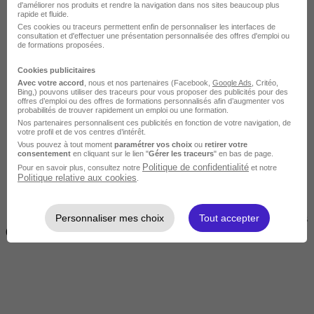
d'améliorer nos produits et rendre la navigation dans nos sites beaucoup plus
rapide et fluide.
Ces cookies ou traceurs permettent enfin de personnaliser les interfaces de
consultation et d'effectuer une présentation personnalisée des offres d'emploi ou
de formations proposées.
Cookies publicitaires
Avec votre accord
, nous et nos partenaires (Facebook,
Google Ads
, Critéo,
Bing,) pouvons utiliser des traceurs pour vous proposer des publicités pour des
offres d’emploi ou des offres de formations personnalisés afin d’augmenter vos
Courte
probabilités de trouver rapidement un emploi ou une formation.
Nos partenaires personnalisent ces publicités en fonction de votre navigation, de
votre profil et de vos centres d’intérêt.
Vous pouvez à tout moment
paramétrer vos choix
ou
retirer votre
consentement
en cliquant sur le lien "
Gérer les traceurs
" en bas de page.
Politique de confidentialité
Pour en savoir plus, consultez notre
et notre
Politique relative aux cookies
.
Personnaliser mes choix
Tout accepter
2 jours à 2 semaines
(14h à 70h)