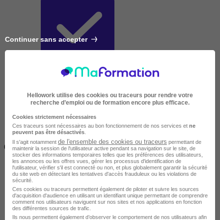
Continuer sans accepter
Très courte
Hellowork utilise des cookies ou traceurs pour rendre votre
recherche d’emploi ou de formation encore plus efficace.
Cookies strictement nécessaires
Ces traceurs sont nécessaires au bon fonctionnement de nos services et
ne
peuvent pas être désactivés
.
Inférieur à 2 jours
de l'ensemble des cookies ou traceurs
Il s'agit notamment
permettant de
(14h)
maintenir la session de l'utilisateur active pendant sa navigation sur le site, de
stocker des informations temporaires telles que les préférences des utilisateurs,
les annonces ou les offres vues, gérer les processus d'identification de
l'utilisateur, vérifier s'il est connecté ou non, et plus globalement garantir la sécurité
du site web en détectant les tentatives d'accès frauduleux ou les violations de
sécurité.
Ces cookies ou traceurs permettent également de piloter et suivre les sources
d'acquisition d'audience en utilisant un identifiant unique permettant de comprendre
comment nos utilisateurs naviguent sur nos sites et nos applications en fonction
des différentes sources de trafic.
Ils nous permettent également d’observer le comportement de nos utilisateurs afin