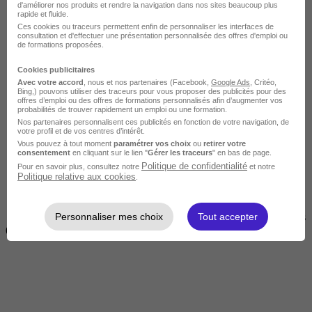
d'améliorer nos produits et rendre la navigation dans nos sites beaucoup plus
rapide et fluide.
Ces cookies ou traceurs permettent enfin de personnaliser les interfaces de
consultation et d'effectuer une présentation personnalisée des offres d'emploi ou
de formations proposées.
Cookies publicitaires
Avec votre accord
, nous et nos partenaires (Facebook,
Google Ads
, Critéo,
Bing,) pouvons utiliser des traceurs pour vous proposer des publicités pour des
offres d’emploi ou des offres de formations personnalisés afin d’augmenter vos
Courte
probabilités de trouver rapidement un emploi ou une formation.
Nos partenaires personnalisent ces publicités en fonction de votre navigation, de
votre profil et de vos centres d’intérêt.
Vous pouvez à tout moment
paramétrer vos choix
ou
retirer votre
consentement
en cliquant sur le lien "
Gérer les traceurs
" en bas de page.
Politique de confidentialité
Pour en savoir plus, consultez notre
et notre
Politique relative aux cookies
.
Personnaliser mes choix
Tout accepter
2 jours à 2 semaines
(14h à 70h)