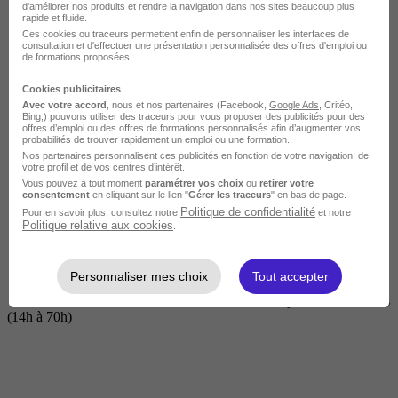
d'améliorer nos produits et rendre la navigation dans nos sites beaucoup plus
rapide et fluide.
Ces cookies ou traceurs permettent enfin de personnaliser les interfaces de
consultation et d'effectuer une présentation personnalisée des offres d'emploi ou
de formations proposées.
Cookies publicitaires
Avec votre accord
, nous et nos partenaires (Facebook,
Google Ads
, Critéo,
Bing,) pouvons utiliser des traceurs pour vous proposer des publicités pour des
offres d’emploi ou des offres de formations personnalisés afin d’augmenter vos
probabilités de trouver rapidement un emploi ou une formation.
Nos partenaires personnalisent ces publicités en fonction de votre navigation, de
Courte
votre profil et de vos centres d’intérêt.
Vous pouvez à tout moment
paramétrer vos choix
ou
retirer votre
consentement
en cliquant sur le lien "
Gérer les traceurs
" en bas de page.
Politique de confidentialité
Pour en savoir plus, consultez notre
et notre
Politique relative aux cookies
.
Personnaliser mes choix
Tout accepter
2 jours à 2 semaines
(14h à 70h)