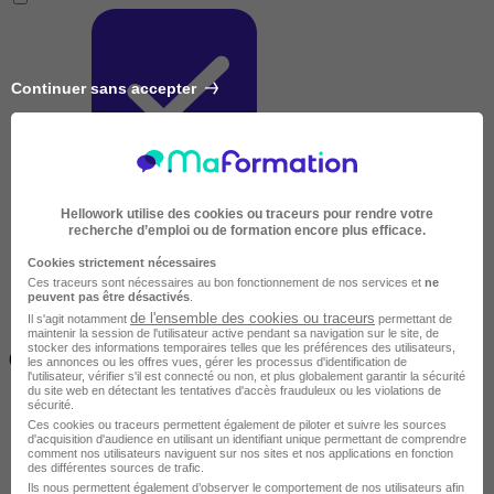
Continuer sans accepter
Très courte
Hellowork utilise des cookies ou traceurs pour rendre votre
recherche d’emploi ou de formation encore plus efficace.
Cookies strictement nécessaires
Ces traceurs sont nécessaires au bon fonctionnement de nos services et
ne
peuvent pas être désactivés
.
de l'ensemble des cookies ou traceurs
Il s'agit notamment
permettant de
maintenir la session de l'utilisateur active pendant sa navigation sur le site, de
Inférieur à 2 jours
stocker des informations temporaires telles que les préférences des utilisateurs,
(14h)
les annonces ou les offres vues, gérer les processus d'identification de
l'utilisateur, vérifier s'il est connecté ou non, et plus globalement garantir la sécurité
du site web en détectant les tentatives d'accès frauduleux ou les violations de
sécurité.
Ces cookies ou traceurs permettent également de piloter et suivre les sources
d'acquisition d'audience en utilisant un identifiant unique permettant de comprendre
comment nos utilisateurs naviguent sur nos sites et nos applications en fonction
des différentes sources de trafic.
Ils nous permettent également d’observer le comportement de nos utilisateurs afin