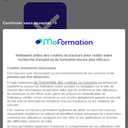
Continuer sans accepter
Très courte
Hellowork utilise des cookies ou traceurs pour rendre votre
recherche d’emploi ou de formation encore plus efficace.
Cookies strictement nécessaires
Ces traceurs sont nécessaires au bon fonctionnement de nos services et
ne
peuvent pas être désactivés
.
de l'ensemble des cookies ou traceurs
Il s'agit notamment
permettant de
maintenir la session de l'utilisateur active pendant sa navigation sur le site, de
Inférieur à 2 jours
stocker des informations temporaires telles que les préférences des utilisateurs,
(14h)
les annonces ou les offres vues, gérer les processus d'identification de
l'utilisateur, vérifier s'il est connecté ou non, et plus globalement garantir la sécurité
du site web en détectant les tentatives d'accès frauduleux ou les violations de
sécurité.
Ces cookies ou traceurs permettent également de piloter et suivre les sources
d'acquisition d'audience en utilisant un identifiant unique permettant de comprendre
comment nos utilisateurs naviguent sur nos sites et nos applications en fonction
des différentes sources de trafic.
Ils nous permettent également d’observer le comportement de nos utilisateurs afin