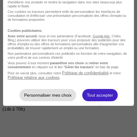
d'améliorer nos produits et rendre la navigation dans nos sites beaucoup plus
rapide et fluide.
Ces cookies ou traceurs permettent enfin de personnaliser les interfaces de
consultation et d'effectuer une présentation personnalisée des offres d'emploi ou
de formations proposées.
Cookies publicitaires
Avec votre accord
, nous et nos partenaires (Facebook,
Google Ads
, Critéo,
Bing,) pouvons utiliser des traceurs pour vous proposer des publicités pour des
offres d’emploi ou des offres de formations personnalisés afin d’augmenter vos
probabilités de trouver rapidement un emploi ou une formation.
Nos partenaires personnalisent ces publicités en fonction de votre navigation, de
Courte
votre profil et de vos centres d’intérêt.
Vous pouvez à tout moment
paramétrer vos choix
ou
retirer votre
consentement
en cliquant sur le lien "
Gérer les traceurs
" en bas de page.
Politique de confidentialité
Pour en savoir plus, consultez notre
et notre
Politique relative aux cookies
.
Personnaliser mes choix
Tout accepter
2 jours à 2 semaines
(14h à 70h)