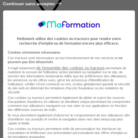
Continuer sans accepter
Disponible dans 94 villes
•
En centre / En entreprise
Hellowork utilise des cookies ou traceurs pour rendre votre
recherche d’emploi ou de formation encore plus efficace.
Cookies strictement nécessaires
Ces traceurs sont nécessaires au bon fonctionnement de nos services et
ne
peuvent pas être désactivés
.
de l'ensemble des cookies ou traceurs
Il s'agit notamment
permettant de
maintenir la session de l'utilisateur active pendant sa navigation sur le site, de
Salarié en poste /
stocker des informations temporaires telles que les préférences des utilisateurs,
Entreprise
les annonces ou les offres vues, gérer les processus d'identification de
l'utilisateur, vérifier s'il est connecté ou non, et plus globalement garantir la sécurité
du site web en détectant les tentatives d'accès frauduleux ou les violations de
sécurité.
Ces cookies ou traceurs permettent également de piloter et suivre les sources
d'acquisition d'audience en utilisant un identifiant unique permettant de comprendre
comment nos utilisateurs naviguent sur nos sites et nos applications en fonction
des différentes sources de trafic.
Ils nous permettent également d’observer le comportement de nos utilisateurs afin
d'améliorer nos produits et rendre la navigation dans nos sites beaucoup plus
rapide et fluide.
Ces cookies ou traceurs permettent enfin de personnaliser les interfaces de
Non finançable CPF
consultation et d'effectuer une présentation personnalisée des offres d'emploi ou
de formations proposées.