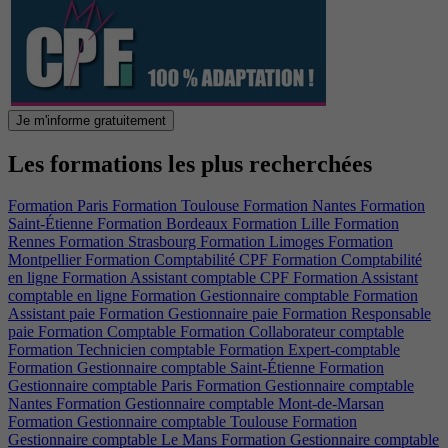
Je m'informe gratuitement
Les formations les plus recherchées
Formation Paris
Formation Toulouse
Formation Nantes
Formation
Saint-Étienne
Formation Bordeaux
Formation Lille
Formation
Rennes
Formation Strasbourg
Formation Limoges
Formation
Montpellier
Formation Comptabilité CPF
Formation Comptabilité
en ligne
Formation Assistant comptable CPF
Formation Assistant
comptable en ligne
Formation Gestionnaire comptable
Formation
Assistant paie
Formation Gestionnaire paie
Formation Responsable
paie
Formation Comptable
Formation Collaborateur comptable
Formation Technicien comptable
Formation Expert-comptable
Formation Gestionnaire comptable Saint-Étienne
Formation
Gestionnaire comptable Paris
Formation Gestionnaire comptable
Nantes
Formation Gestionnaire comptable Mont-de-Marsan
Formation Gestionnaire comptable Toulouse
Formation
Gestionnaire comptable Le Mans
Formation Gestionnaire comptable