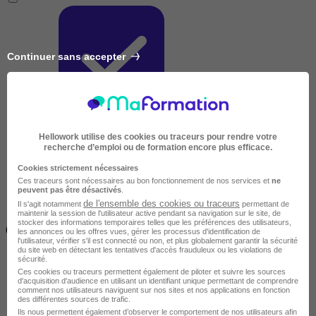
Continuer sans accepter
Très courte
Hellowork utilise des cookies ou traceurs pour rendre votre
recherche d’emploi ou de formation encore plus efficace.
Cookies strictement nécessaires
Ces traceurs sont nécessaires au bon fonctionnement de nos services et
ne
peuvent pas être désactivés
.
de l'ensemble des cookies ou traceurs
Il s'agit notamment
permettant de
maintenir la session de l'utilisateur active pendant sa navigation sur le site, de
Inférieur à 2 jours
stocker des informations temporaires telles que les préférences des utilisateurs,
(14h)
les annonces ou les offres vues, gérer les processus d'identification de
l'utilisateur, vérifier s'il est connecté ou non, et plus globalement garantir la sécurité
du site web en détectant les tentatives d'accès frauduleux ou les violations de
sécurité.
Ces cookies ou traceurs permettent également de piloter et suivre les sources
d'acquisition d'audience en utilisant un identifiant unique permettant de comprendre
comment nos utilisateurs naviguent sur nos sites et nos applications en fonction
des différentes sources de trafic.
Ils nous permettent également d’observer le comportement de nos utilisateurs afin