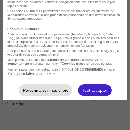
d'améliorer nos produits et rendre la navigation dans nos sites beaucoup plus
rapide et fluide.
Ces cookies ou traceurs permettent enfin de personnaliser les interfaces de
consultation et d'effectuer une présentation personnalisée des offres d'emploi ou
de formations proposées.
Cookies publicitaires
Avec votre accord
, nous et nos partenaires (Facebook,
Google Ads
, Critéo,
Bing,) pouvons utiliser des traceurs pour vous proposer des publicités pour des
offres d’emploi ou des offres de formations personnalisés afin d’augmenter vos
probabilités de trouver rapidement un emploi ou une formation.
Nos partenaires personnalisent ces publicités en fonction de votre navigation, de
Courte
votre profil et de vos centres d’intérêt.
Vous pouvez à tout moment
paramétrer vos choix
ou
retirer votre
consentement
en cliquant sur le lien "
Gérer les traceurs
" en bas de page.
Politique de confidentialité
Pour en savoir plus, consultez notre
et notre
Politique relative aux cookies
.
Personnaliser mes choix
Tout accepter
2 jours à 2 semaines
(14h à 70h)