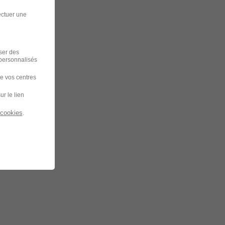
ectuer une
iser des
 personnalisés
de vos centres
ur le lien
 cookies
.