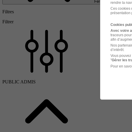
Fermer
rendre la nav
Ces cookies o
Filtres
présentation 
Filtrer
Cookies publ
Avec votre 
traceurs pour
afin d’augmen
Nos partenair
d’intérêt.
Vous pouvez 
"
Gérer les t
Pour en savoi
PUBLIC ADMIS