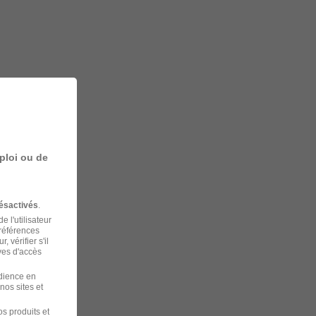
ploi ou de
ésactivés
.
 l'utilisateur
préférences
 vérifier s'il
ves d'accès
udience en
nos sites et
s produits et