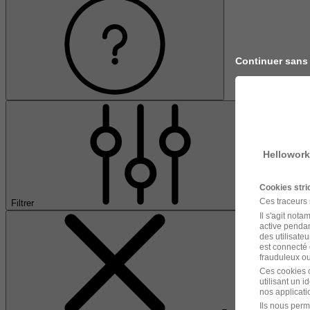
Continuer sans
Hellowork
Cookies str
Ces traceurs
Filtrer
Il s'agit not
active pendan
des utilisateu
est connecté 
frauduleux ou 
Ces cookies o
utilisant un 
nos applicatio
Ils nous perm