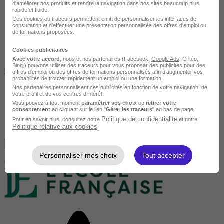
d'améliorer nos produits et rendre la navigation dans nos sites beaucoup plus
rapide et fluide.
Ces cookies ou traceurs permettent enfin de personnaliser les interfaces de
consultation et d'effectuer une présentation personnalisée des offres d'emploi ou
de formations proposées.
Cookies publicitaires
Avec votre accord
, nous et nos partenaires (Facebook,
Google Ads
, Critéo,
Bing,) pouvons utiliser des traceurs pour vous proposer des publicités pour des
Non finançable CPF
offres d’emploi ou des offres de formations personnalisés afin d’augmenter vos
probabilités de trouver rapidement un emploi ou une formation.
Nos partenaires personnalisent ces publicités en fonction de votre navigation, de
votre profil et de vos centres d’intérêt.
Vous pouvez à tout moment
paramétrer vos choix
ou
retirer votre
consentement
en cliquant sur le lien "
Gérer les traceurs
" en bas de page.
Politique de confidentialité
Pour en savoir plus, consultez notre
et notre
Politique relative aux cookies
.
Je m'informe gratuitement
Personnaliser mes choix
Tout accepter