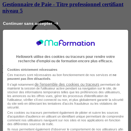
Gestionnaire de Paie - Titre professionnel certifiant
niveau 5
Continuer sans accepter
Hellowork utilise des cookies ou traceurs pour rendre votre
recherche d’emploi ou de formation encore plus efficace.
Disponible dans 2 villes
Cookies strictement nécessaires
•
En centre
Ces traceurs sont nécessaires au bon fonctionnement de nos services et
ne
peuvent pas être désactivés
.
de l'ensemble des cookies ou traceurs
Il s'agit notamment
permettant de
maintenir la session de l'utilisateur active pendant sa navigation sur le site, de
stocker des informations temporaires telles que les préférences des utilisateurs,
les annonces ou les offres vues, gérer les processus d'identification de
l'utilisateur, vérifier s'il est connecté ou non, et plus globalement garantir la sécurité
du site web en détectant les tentatives d'accès frauduleux ou les violations de
sécurité.
Ces cookies ou traceurs permettent également de piloter et suivre les sources
d'acquisition d'audience en utilisant un identifiant unique permettant de comprendre
Salarié en poste /
comment nos utilisateurs naviguent sur nos sites et nos applications en fonction
Demandeur d'emploi / Entreprise
des différentes sources de trafic.
Ils nous permettent également d’observer le comportement de nos utilisateurs afin