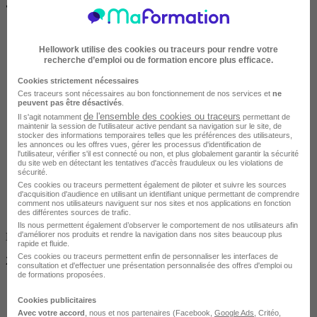
•
À distance / En centre / En entreprise
Hellowork utilise des cookies ou traceurs pour rendre votre
recherche d’emploi ou de formation encore plus efficace.
Cookies strictement nécessaires
Ces traceurs sont nécessaires au bon fonctionnement de nos services et
ne
peuvent pas être désactivés
.
Tout public
de l'ensemble des cookies ou traceurs
Il s'agit notamment
permettant de
maintenir la session de l'utilisateur active pendant sa navigation sur le site, de
stocker des informations temporaires telles que les préférences des utilisateurs,
les annonces ou les offres vues, gérer les processus d'identification de
l'utilisateur, vérifier s'il est connecté ou non, et plus globalement garantir la sécurité
du site web en détectant les tentatives d'accès frauduleux ou les violations de
sécurité.
Ces cookies ou traceurs permettent également de piloter et suivre les sources
d'acquisition d'audience en utilisant un identifiant unique permettant de comprendre
comment nos utilisateurs naviguent sur nos sites et nos applications en fonction
des différentes sources de trafic.
Ils nous permettent également d’observer le comportement de nos utilisateurs afin
d'améliorer nos produits et rendre la navigation dans nos sites beaucoup plus
Non finançable CPF
rapide et fluide.
Ces cookies ou traceurs permettent enfin de personnaliser les interfaces de
245 €
consultation et d'effectuer une présentation personnalisée des offres d'emploi ou
de formations proposées.
Cookies publicitaires
Avec votre accord
, nous et nos partenaires (Facebook,
Google Ads
, Critéo,