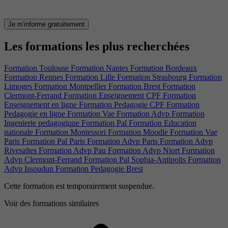
Je m'informe gratuitement
Les formations les plus recherchées
Formation Toulouse
Formation Nantes
Formation Bordeaux
Formation Rennes
Formation Lille
Formation Strasbourg
Formation
Limoges
Formation Montpellier
Formation Brest
Formation
Clermont-Ferrand
Formation Enseignement CPF
Formation
Enseignement en ligne
Formation Pedagogie CPF
Formation
Pedagogie en ligne
Formation Vae
Formation Advp
Formation
Ingenierie pedagogique
Formation Pal
Formation Education
nationale
Formation Montessori
Formation Moodle
Formation Vae
Paris
Formation Pal Paris
Formation Advp Paris
Formation Advp
Rivesaltes
Formation Advp Pau
Formation Advp Niort
Formation
Advp Clermont-Ferrand
Formation Pal Sophia-Antipolis
Formation
Advp Issoudun
Formation Pedagogie Brest
Cette formation est temporairement suspendue.
Voir des formations similaires