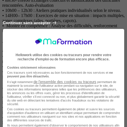
• 8H30–10H00 Échanges collectifs et identification des difficultés
rencontrées. Auto-évaluation
• 10h00 – 12h30 : Ateliers pratiques individualisés selon le niveau.
• 14H00– 17h00 : Exercices de mise en situation : impacts multiples,
zones complexes (ailes, portières, capots).
Continuer sans accepter
• Montée en compétence : Analyse des difficultés, renforcement
technique et consolidation de la précision gestuelle.
Jour 4 – Jeudi (7 h) : Finitions et maîtrise
• 8H30- 9h00 : Révision des acquis. Réactivation
Hellowork utilise des cookies ou traceurs pour rendre votre
• 9h00– 12h30 : Finitions, micro-bosses, réglage de lumière,
recherche d’emploi ou de formation encore plus efficace.
repolissage visuel.
• 14H00- 17h00 : Exercice complet sur une zone endommagée.
Cookies strictement nécessaires
• Montée en compétence : Travail de précision, régularité de la
Ces traceurs sont nécessaires au bon fonctionnement de nos services et
ne
finition et autonomie technique.
peuvent pas être désactivés
.
de l'ensemble des cookies ou traceurs
Il s'agit notamment
permettant de
maintenir la session de l'utilisateur active pendant sa navigation sur le site, de
Jour 5 – Vendredi (7 h) : Autonomie, évaluation et perspectives
stocker des informations temporaires telles que les préférences des utilisateurs,
les annonces ou les offres vues, gérer les processus d'identification de
• 8H30- 12h30 : Mise en autonomie sur cas réel : diagnostic,
l'utilisateur, vérifier s'il est connecté ou non, et plus globalement garantir la sécurité
du site web en détectant les tentatives d'accès frauduleux ou les violations de
intervention complète. Auto-évaluation
sécurité.
• 14H00 – 16H00 : Évaluation finale, théorique, et pratique, debrief
Ces cookies ou traceurs permettent également de piloter et suivre les sources
individuel
d'acquisition d'audience en utilisant un identifiant unique permettant de comprendre
comment nos utilisateurs naviguent sur nos sites et nos applications en fonction
• 16H00– 17h00 : Remise des certificats de réalisation, remise du
des différentes sources de trafic.
livret d’accompagnement, présentation du parcours 2
Ils nous permettent également d’observer le comportement de nos utilisateurs afin