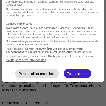
• Montée en compétence : Autonomie complète, maîtrise du
d'améliorer nos produits et rendre la navigation dans nos sites beaucoup plus
processus d’intervention et compréhension du contexte
rapide et fluide.
professionnel.
Ces cookies ou traceurs permettent enfin de personnaliser les interfaces de
consultation et d'effectuer une présentation personnalisée des offres d'emploi ou
de formations proposées.
Moyens et méthodes pédagogiques et techniques
– Alternance d’apports théoriques et de mises en pratique en
Cookies publicitaires
atelier.
Avec votre accord
, nous et nos partenaires (Facebook,
Google Ads
, Critéo,
– Utilisation de supports visuels (PowerPoint, vidéos techniques,
Bing,) pouvons utiliser des traceurs pour vous proposer des publicités pour des
offres d’emploi ou des offres de formations personnalisés afin d’augmenter vos
démonstrations en direct).
probabilités de trouver rapidement un emploi ou une formation.
– Exercices progressifs sur capots et éléments de carrosserie
Nos partenaires personnalisent ces publicités en fonction de votre navigation, de
réels.
votre profil et de vos centres d’intérêt.
– Encadrement par un formateur expert et une assistante
Vous pouvez à tout moment
paramétrer vos choix
ou
retirer votre
formatrice.
consentement
en cliquant sur le lien "
Gérer les traceurs
" en bas de page.
– Évaluations formatives quotidiennes et échanges collectifs en
Politique de confidentialité
Pour en savoir plus, consultez notre
et notre
Politique relative aux cookies
fin de journée.
.
– Salle de formation équipée de postes de travail individuels et
d’un outillage professionnel complet : lampes de contrôle, leviers,
ventouses, outils d’induction, micro marteaux, etc.
Personnaliser mes choix
Tout accepter
Des pauses pédagogiques complémentaires peuvent être aménagées
si nécessaire, notamment afin de prévenir, la fatigue visuelle et les
contraintes posturales liées à la pratique. Différenciation selon les
besoins et les stagiaires
Encadrement et intervenants