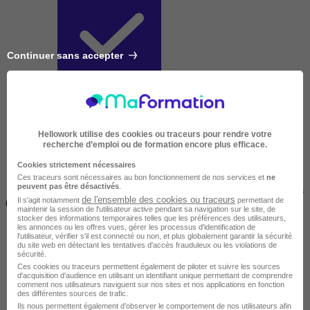
Continuer sans accepter
Courte
Hellowork utilise des cookies ou traceurs pour rendre votre
recherche d’emploi ou de formation encore plus efficace.
Cookies strictement nécessaires
Ces traceurs sont nécessaires au bon fonctionnement de nos services et
ne
peuvent pas être désactivés
.
2 jours à 2 semaines
de l'ensemble des cookies ou traceurs
Il s'agit notamment
permettant de
(14h à 70h)
maintenir la session de l'utilisateur active pendant sa navigation sur le site, de
stocker des informations temporaires telles que les préférences des utilisateurs,
les annonces ou les offres vues, gérer les processus d'identification de
l'utilisateur, vérifier s'il est connecté ou non, et plus globalement garantir la sécurité
du site web en détectant les tentatives d'accès frauduleux ou les violations de
sécurité.
Ces cookies ou traceurs permettent également de piloter et suivre les sources
d'acquisition d'audience en utilisant un identifiant unique permettant de comprendre
comment nos utilisateurs naviguent sur nos sites et nos applications en fonction
des différentes sources de trafic.
Ils nous permettent également d’observer le comportement de nos utilisateurs afin