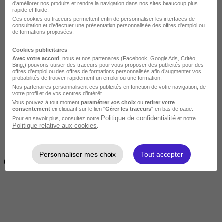
d'améliorer nos produits et rendre la navigation dans nos sites beaucoup plus
rapide et fluide.
Ces cookies ou traceurs permettent enfin de personnaliser les interfaces de
consultation et d'effectuer une présentation personnalisée des offres d'emploi ou
de formations proposées.
Cookies publicitaires
Avec votre accord
, nous et nos partenaires (Facebook,
Google Ads
, Critéo,
Bing,) pouvons utiliser des traceurs pour vous proposer des publicités pour des
offres d’emploi ou des offres de formations personnalisés afin d’augmenter vos
Intermédiaire
probabilités de trouver rapidement un emploi ou une formation.
Nos partenaires personnalisent ces publicités en fonction de votre navigation, de
votre profil et de vos centres d’intérêt.
Vous pouvez à tout moment
paramétrer vos choix
ou
retirer votre
consentement
en cliquant sur le lien "
Gérer les traceurs
" en bas de page.
Politique de confidentialité
Pour en savoir plus, consultez notre
et notre
Politique relative aux cookies
.
2 semaines à 4 mois
Personnaliser mes choix
Tout accepter
( 70h à 560h)