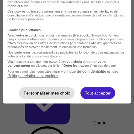
d'améliorer nos produits et rendre la navigation dans nos sites beaucoup plus
rapide et fluide.
Ces cookies ou traceurs permettent enfin de personnaliser les interfaces de
consultation et d'effectuer une présentation personnalisée des offres d'emploi ou
de formations proposées.
Inférieur à 2 jours
Cookies publicitaires
(14h)
Avec votre accord
, nous et nos partenaires (Facebook,
Google Ads
, Critéo,
Bing,) pouvons utiliser des traceurs pour vous proposer des publicités pour des
offres d’emploi ou des offres de formations personnalisés afin d’augmenter vos
probabilités de trouver rapidement un emploi ou une formation.
Nos partenaires personnalisent ces publicités en fonction de votre navigation, de
votre profil et de vos centres d’intérêt.
Vous pouvez à tout moment
paramétrer vos choix
ou
retirer votre
consentement
en cliquant sur le lien "
Gérer les traceurs
" en bas de page.
Politique de confidentialité
Pour en savoir plus, consultez notre
et notre
Politique relative aux cookies
.
Personnaliser mes choix
Tout accepter
Courte