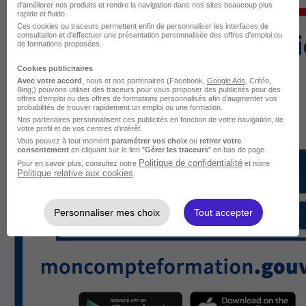
d'améliorer nos produits et rendre la navigation dans nos sites beaucoup plus
rapide et fluide.
Ces cookies ou traceurs permettent enfin de personnaliser les interfaces de
consultation et d'effectuer une présentation personnalisée des offres d'emploi ou
de formations proposées.
Cookies publicitaires
Avec votre accord
, nous et nos partenaires (Facebook,
Google Ads
, Critéo,
Bing,) pouvons utiliser des traceurs pour vous proposer des publicités pour des
offres d’emploi ou des offres de formations personnalisés afin d’augmenter vos
probabilités de trouver rapidement un emploi ou une formation.
Nos partenaires personnalisent ces publicités en fonction de votre navigation, de
votre profil et de vos centres d’intérêt.
Vous pouvez à tout moment
paramétrer vos choix
ou
retirer votre
consentement
en cliquant sur le lien "
Gérer les traceurs
" en bas de page.
Politique de confidentialité
Pour en savoir plus, consultez notre
et notre
Politique relative aux cookies
.
Personnaliser mes choix
Tout accepter