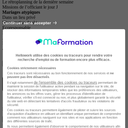
Le rétroplanning de la dernière semaine
Missions de l’officiant le jour J
Mariages atypiques
Dans un lieu privé
Hiver station de ski
Continuer sans accepter
Ecoresponsable
Luxe
A l’étranger
Décalé et surprise
Après l’événement
Hellowork utilise des cookies ou traceurs pour rendre votre
recherche d’emploi ou de formation encore plus efficace.
Voir plus
Cookies strictement nécessaires
Ces traceurs sont nécessaires au bon fonctionnement de nos services et
ne
peuvent pas être désactivés
.
de l'ensemble des cookies ou traceurs
Il s'agit notamment
permettant de
maintenir la session de l'utilisateur active pendant sa navigation sur le site, de
stocker des informations temporaires telles que les préférences des utilisateurs,
les annonces ou les offres vues, gérer les processus d'identification de
l'utilisateur, vérifier s'il est connecté ou non, et plus globalement garantir la sécurité
du site web en détectant les tentatives d'accès frauduleux ou les violations de
sécurité.
Formation officiant - Présentiel - 5 jours - Nîmes
Ces cookies ou traceurs permettent également de piloter et suivre les sources
d'acquisition d'audience en utilisant un identifiant unique permettant de comprendre
comment nos utilisateurs naviguent sur nos sites et nos applications en fonction
Je m'informe gratuitement
des différentes sources de trafic.
Ils nous permettent également d’observer le comportement de nos utilisateurs afin