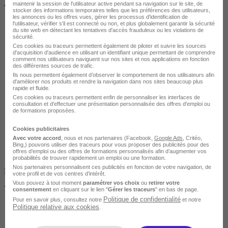
maintenir la session de l'utilisateur active pendant sa navigation sur le site, de
•
En centre
stocker des informations temporaires telles que les préférences des utilisateurs,
les annonces ou les offres vues, gérer les processus d'identification de
l'utilisateur, vérifier s'il est connecté ou non, et plus globalement garantir la sécurité
du site web en détectant les tentatives d'accès frauduleux ou les violations de
sécurité.
Ces cookies ou traceurs permettent également de piloter et suivre les sources
d'acquisition d'audience en utilisant un identifiant unique permettant de comprendre
comment nos utilisateurs naviguent sur nos sites et nos applications en fonction
des différentes sources de trafic.
Ils nous permettent également d’observer le comportement de nos utilisateurs afin
d'améliorer nos produits et rendre la navigation dans nos sites beaucoup plus
Tout public
rapide et fluide.
Ces cookies ou traceurs permettent enfin de personnaliser les interfaces de
consultation et d'effectuer une présentation personnalisée des offres d'emploi ou
de formations proposées.
Cookies publicitaires
Avec votre accord
, nous et nos partenaires (Facebook,
Google Ads
, Critéo,
Bing,) pouvons utiliser des traceurs pour vous proposer des publicités pour des
offres d’emploi ou des offres de formations personnalisés afin d’augmenter vos
probabilités de trouver rapidement un emploi ou une formation.
Nos partenaires personnalisent ces publicités en fonction de votre navigation, de
Non finançable CPF
votre profil et de vos centres d’intérêt.
Vous pouvez à tout moment
paramétrer vos choix
ou
retirer votre
7900 €
consentement
en cliquant sur le lien "
Gérer les traceurs
" en bas de page.
Politique de confidentialité
Pour en savoir plus, consultez notre
et notre
Politique relative aux cookies
.