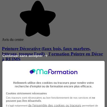
Avis du centre
Peinture Décorative (faux bois, faux marbres,
lettrage, trompe l'oeil) - Formation Peintre en Décor
Continuer sans accepter
à REIMS
Hellowork utilise des cookies ou traceurs pour rendre votre
recherche d’emploi ou de formation encore plus efficace.
Cookies strictement nécessaires
Ces traceurs sont nécessaires au bon fonctionnement de nos services et
ne
peuvent pas être désactivés
.
REIMS
de l'ensemble des cookies ou traceurs
Il s'agit notamment
permettant de