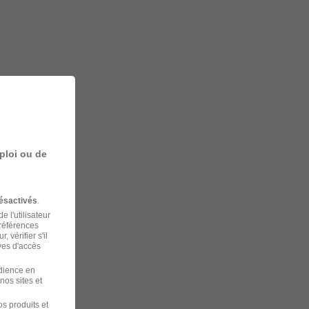
ploi ou de
ésactivés
.
 l'utilisateur
préférences
 vérifier s'il
ves d'accès
udience en
nos sites et
s produits et