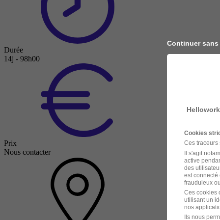
Continuer sans
Durée
14j - 98h00
Hellowork
Cookies str
Prix
Ces traceurs
Nous contacter
Il s'agit not
active pendan
des utilisateu
est connecté 
frauduleux ou 
Ces cookies o
utilisant un 
nos applicatio
Ils nous perm