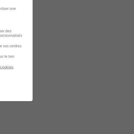
ectuer une
iser des
 personnalisés
de vos centres
ur le lien
 cookies
.