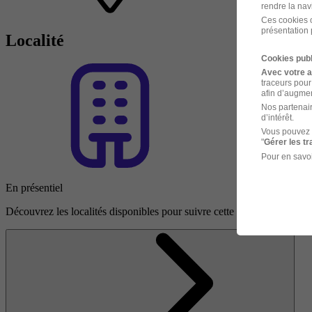
rendre la nav
Ces cookies o
présentation 
Localité
Cookies publ
Avec votre 
traceurs pour
afin d’augmen
Nos partenair
d’intérêt.
Vous pouvez 
"
Gérer les t
Pour en savoi
En présentiel
Découvrez les localités disponibles pour suivre cette formation en prés