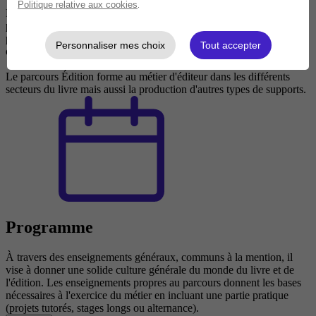
Politique relative aux cookies
.
Le parcours Édition du master Métiers du livre et de l'édition
propose, sur deux ans, une formation complète, à la fois théorique et
pratique, au monde du livre et aux fondamentaux du métier
Personnaliser mes choix
Tout accepter
d'éditeur.
Le parcours Édition forme au métier d'éditeur dans les différents
secteurs du livre mais aussi la production d'autres types de supports.
Programme
À travers des enseignements généraux, communs à la mention, il
vise à donner une solide culture générale du monde du livre et de
l'édition. Les enseignements propres au parcours donnent les bases
nécessaires à l'exercice du métier en incluant une partie pratique
(projets tutorés, stages longs ou alternance).