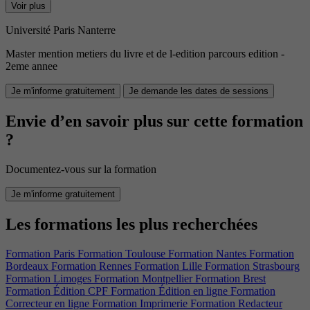
Voir plus
Université Paris Nanterre
Master mention metiers du livre et de l-edition parcours edition -
2eme annee
Je m'informe gratuitement
Je demande les dates de sessions
Envie d’en savoir plus sur cette formation
?
Documentez-vous sur la formation
Je m'informe gratuitement
Les formations les plus recherchées
Formation Paris
Formation Toulouse
Formation Nantes
Formation
Bordeaux
Formation Rennes
Formation Lille
Formation Strasbourg
Formation Limoges
Formation Montpellier
Formation Brest
Formation Édition CPF
Formation Édition en ligne
Formation
Correcteur en ligne
Formation Imprimerie
Formation Redacteur