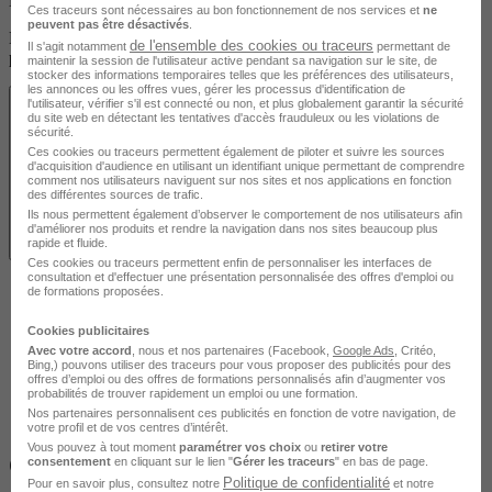
En présentiel
Ces traceurs sont nécessaires au bon fonctionnement de nos services et
ne
peuvent pas être désactivés
.
Découvrez les localités disponibles pour suivre cette formation en
de l'ensemble des cookies ou traceurs
Il s'agit notamment
permettant de
présentiel.
maintenir la session de l'utilisateur active pendant sa navigation sur le site, de
stocker des informations temporaires telles que les préférences des utilisateurs,
les annonces ou les offres vues, gérer les processus d'identification de
l'utilisateur, vérifier s'il est connecté ou non, et plus globalement garantir la sécurité
du site web en détectant les tentatives d'accès frauduleux ou les violations de
sécurité.
Ces cookies ou traceurs permettent également de piloter et suivre les sources
d'acquisition d'audience en utilisant un identifiant unique permettant de comprendre
comment nos utilisateurs naviguent sur nos sites et nos applications en fonction
des différentes sources de trafic.
Ils nous permettent également d’observer le comportement de nos utilisateurs afin
d'améliorer nos produits et rendre la navigation dans nos sites beaucoup plus
rapide et fluide.
Voir les localités
Ces cookies ou traceurs permettent enfin de personnaliser les interfaces de
consultation et d'effectuer une présentation personnalisée des offres d'emploi ou
de formations proposées.
Cookies publicitaires
Avec votre accord
, nous et nos partenaires (Facebook,
Google Ads
, Critéo,
Bing,) pouvons utiliser des traceurs pour vous proposer des publicités pour des
offres d’emploi ou des offres de formations personnalisés afin d’augmenter vos
probabilités de trouver rapidement un emploi ou une formation.
Nos partenaires personnalisent ces publicités en fonction de votre navigation, de
votre profil et de vos centres d’intérêt.
Vous pouvez à tout moment
paramétrer vos choix
ou
retirer votre
Objectifs
consentement
en cliquant sur le lien "
Gérer les traceurs
" en bas de page.
Politique de confidentialité
Pour en savoir plus, consultez notre
et notre