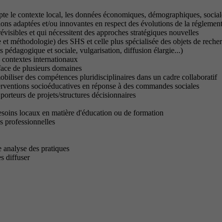
pte le contexte local, les données économiques, démographiques, social
ions adaptées et/ou innovantes en respect des évolutions de la réglemen
visibles et qui nécessitent des approches stratégiques nouvelles
e et méthodologie) des SHS et celle plus spécialisée des objets de recher
 pédagogique et sociale, vulgarisation, diffusion élargie...)
 contextes internationaux
rface de plusieurs domaines
obiliser des compétences pluridisciplinaires dans un cadre collaboratif
nterventions socioéducatives en réponse à des commandes sociales
porteurs de projets/structures décisionnaires
esoins locaux en matière d'éducation ou de formation
s professionnelles
e analyse des pratiques
s diffuser