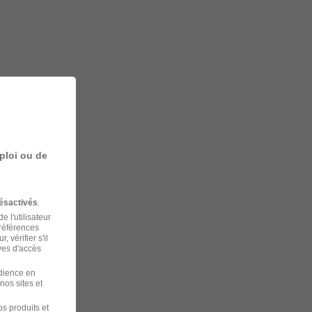
ploi ou de
ésactivés
.
 l'utilisateur
préférences
 vérifier s'il
ves d'accès
udience en
nos sites et
s produits et