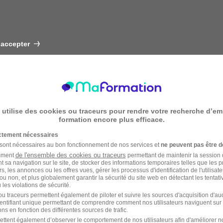
 accepter
 utilise des cookies ou traceurs pour rendre votre recherche d’em
formation encore plus efficace.
ictement nécessaires
 sont nécessaires au bon fonctionnement de nos services et
ne peuvent pas être d
de l'ensemble des cookies ou traceurs
amment
permettant de maintenir la session de
t sa navigation sur le site, de stocker des informations temporaires telles que les 
rs, les annonces ou les offres vues, gérer les processus d'identification de l'utilisateur,
ou non, et plus globalement garantir la sécurité du site web en détectant les tentati
les violations de sécurité.
u traceurs permettent également de piloter et suivre les sources d'acquisition d'a
identifiant unique permettant de comprendre comment nos utilisateurs naviguent sur 
ns en fonction des différentes sources de trafic.
ettent également d’observer le comportement de nos utilisateurs afin d'améliorer no