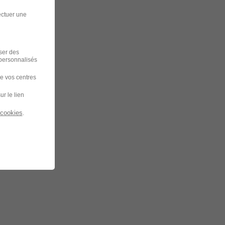
ectuer une
iser des
 personnalisés
de vos centres
ur le lien
 cookies
.