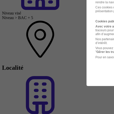
rendre la nav
Ces cookies o
présentation 
Niveau visé
Niveau > BAC + 5
Cookies publ
Avec votre 
traceurs pour
afin d’augmen
Nos partenair
d’intérêt.
Vous pouvez 
"
Gérer les t
Pour en savoi
Localité