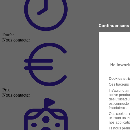
Continuer sans
Durée
Nous contacter
Hellowork
Cookies str
Ces traceurs
Prix
Il s'agit not
Nous contacter
active pendan
des utilisateu
est connecté 
frauduleux ou 
Ces cookies o
utilisant un 
nos applicatio
Ils nous perm