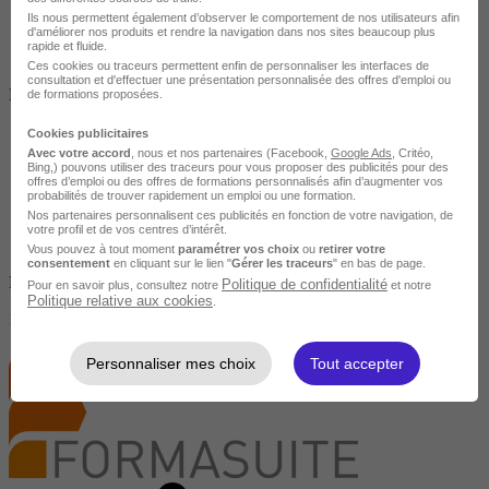
Ils nous permettent également d’observer le comportement de nos utilisateurs afin
d'améliorer nos produits et rendre la navigation dans nos sites beaucoup plus
rapide et fluide.
Ces cookies ou traceurs permettent enfin de personnaliser les interfaces de
Salarié en poste /
consultation et d'effectuer une présentation personnalisée des offres d'emploi ou
Entreprise
de formations proposées.
Cookies publicitaires
Avec votre accord
, nous et nos partenaires (Facebook,
Google Ads
, Critéo,
Bing,) pouvons utiliser des traceurs pour vous proposer des publicités pour des
offres d’emploi ou des offres de formations personnalisés afin d’augmenter vos
probabilités de trouver rapidement un emploi ou une formation.
Nos partenaires personnalisent ces publicités en fonction de votre navigation, de
votre profil et de vos centres d’intérêt.
Vous pouvez à tout moment
paramétrer vos choix
ou
retirer votre
consentement
en cliquant sur le lien "
Gérer les traceurs
" en bas de page.
Non finançable CPF
Politique de confidentialité
Pour en savoir plus, consultez notre
et notre
Politique relative aux cookies
.
1190 €
Personnaliser mes choix
Tout accepter