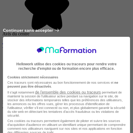
Continuer sans accepter
Avis du centre
Trésorier du CE ou CSE en 1 journée
Hellowork utilise des cookies ou traceurs pour rendre votre
recherche d’emploi ou de formation encore plus efficace.
Cookies strictement nécessaires
Ces traceurs sont nécessaires au bon fonctionnement de nos services et
ne
peuvent pas être désactivés
.
de l'ensemble des cookies ou traceurs
Il s'agit notamment
permettant de
maintenir la session de l'utilisateur active pendant sa navigation sur le site, de
stocker des informations temporaires telles que les préférences des utilisateurs,
Disponible dans 94 villes
les annonces ou les offres vues, gérer les processus d'identification de
•
En centre / En entreprise
l'utilisateur, vérifier s'il est connecté ou non, et plus globalement garantir la sécurité
du site web en détectant les tentatives d'accès frauduleux ou les violations de
sécurité.
Ces cookies ou traceurs permettent également de piloter et suivre les sources
d'acquisition d'audience en utilisant un identifiant unique permettant de comprendre
comment nos utilisateurs naviguent sur nos sites et nos applications en fonction
des différentes sources de trafic.