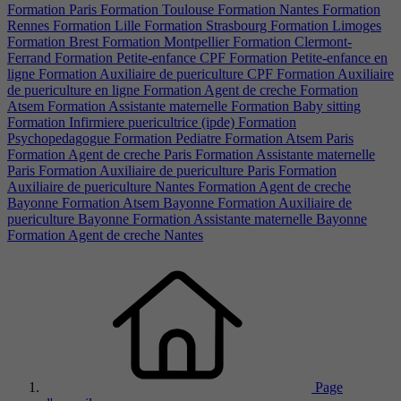
Formation Paris
Formation Toulouse
Formation Nantes
Formation
Rennes
Formation Lille
Formation Strasbourg
Formation Limoges
Formation Brest
Formation Montpellier
Formation Clermont-
Ferrand
Formation Petite-enfance CPF
Formation Petite-enfance en
ligne
Formation Auxiliaire de puericulture CPF
Formation Auxiliaire
de puericulture en ligne
Formation Agent de creche
Formation
Atsem
Formation Assistante maternelle
Formation Baby sitting
Formation Infirmiere puericultrice (ipde)
Formation
Psychopedagogue
Formation Pediatre
Formation Atsem Paris
Formation Agent de creche Paris
Formation Assistante maternelle
Paris
Formation Auxiliaire de puericulture Paris
Formation
Auxiliaire de puericulture Nantes
Formation Agent de creche
Bayonne
Formation Atsem Bayonne
Formation Auxiliaire de
puericulture Bayonne
Formation Assistante maternelle Bayonne
Formation Agent de creche Nantes
Page