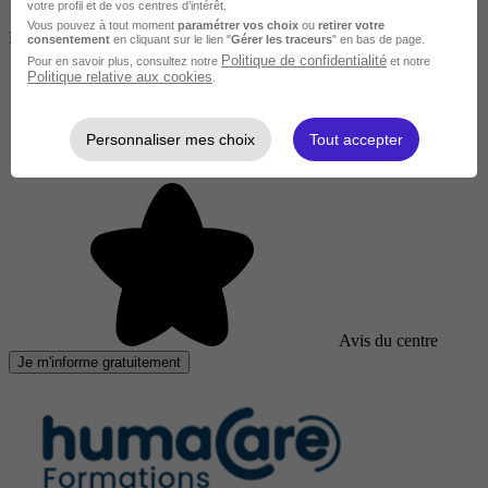
votre profil et de vos centres d’intérêt.
Vous pouvez à tout moment
paramétrer vos choix
ou
retirer votre
Finançable CPF
consentement
en cliquant sur le lien "
Gérer les traceurs
" en bas de page.
Politique de confidentialité
Pour en savoir plus, consultez notre
et notre
Politique relative aux cookies
.
Personnaliser mes choix
Tout accepter
Avis du centre
Je m'informe gratuitement