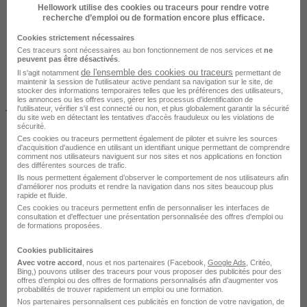
Hellowork utilise des cookies ou traceurs pour rendre votre
recherche d’emploi ou de formation encore plus efficace.
Cookies strictement nécessaires
Ces traceurs sont nécessaires au bon fonctionnement de nos services et
ne
peuvent pas être désactivés
.
de l'ensemble des cookies ou traceurs
Il s'agit notamment
permettant de
maintenir la session de l'utilisateur active pendant sa navigation sur le site, de
stocker des informations temporaires telles que les préférences des utilisateurs,
les annonces ou les offres vues, gérer les processus d'identification de
À DISTANCE
l'utilisateur, vérifier s'il est connecté ou non, et plus globalement garantir la sécurité
du site web en détectant les tentatives d'accès frauduleux ou les violations de
sécurité.
Ces cookies ou traceurs permettent également de piloter et suivre les sources
d'acquisition d'audience en utilisant un identifiant unique permettant de comprendre
comment nos utilisateurs naviguent sur nos sites et nos applications en fonction
des différentes sources de trafic.
Ils nous permettent également d’observer le comportement de nos utilisateurs afin
d'améliorer nos produits et rendre la navigation dans nos sites beaucoup plus
rapide et fluide.
Ces cookies ou traceurs permettent enfin de personnaliser les interfaces de
Tout public
consultation et d'effectuer une présentation personnalisée des offres d'emploi ou
de formations proposées.
Cookies publicitaires
Avec votre accord
, nous et nos partenaires (Facebook,
Google Ads
, Critéo,
Bing,) pouvons utiliser des traceurs pour vous proposer des publicités pour des
offres d’emploi ou des offres de formations personnalisés afin d’augmenter vos
probabilités de trouver rapidement un emploi ou une formation.
Nos partenaires personnalisent ces publicités en fonction de votre navigation, de