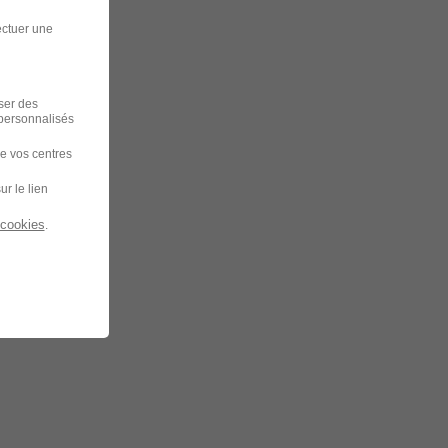
ectuer une
iser des
 personnalisés
de vos centres
ur le lien
 cookies
.