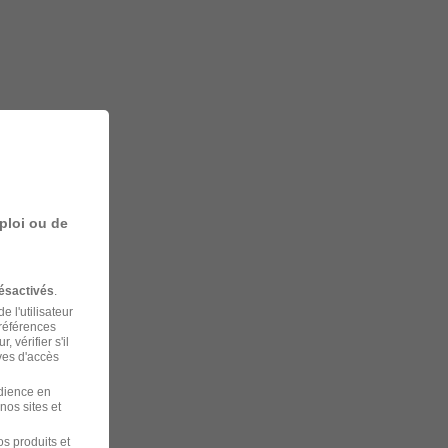
ploi ou de
ésactivés
.
 l'utilisateur
préférences
 vérifier s'il
ves d'accès
udience en
nos sites et
s produits et