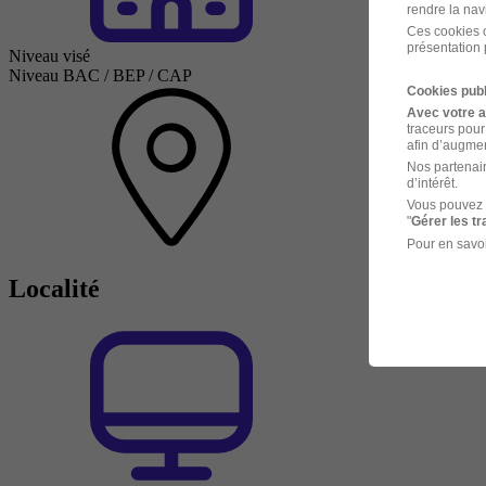
rendre la nav
Ces cookies o
présentation 
Niveau visé
Niveau BAC / BEP / CAP
Cookies publ
Avec votre 
traceurs pour
afin d’augmen
Nos partenair
d’intérêt.
Vous pouvez 
"
Gérer les t
Pour en savoi
Localité