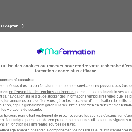
 accepter
 utilise des cookies ou traceurs pour rendre votre recherche d’em
formation encore plus efficace.
ictement nécessaires
 sont nécessaires au bon fonctionnement de nos services et
ne peuvent pas être d
de l'ensemble des cookies ou traceurs
amment
permettant de maintenir la session de
t sa navigation sur le site, de stocker des informations temporaires telles que les 
rs, les annonces ou les offres vues, gérer les processus d'identification de l'utilisateur,
ou non, et plus globalement garantir la sécurité du site web en détectant les tentati
les violations de sécurité.
u traceurs permettent également de piloter et suivre les sources d'acquisition d'a
identifiant unique permettant de comprendre comment nos utilisateurs naviguent sur 
ns en fonction des différentes sources de trafic.
ettent également d’observer le comportement de nos utilisateurs afin d'améliorer no