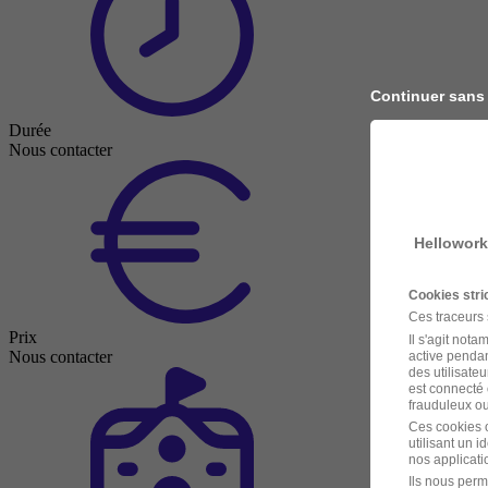
Continuer sans
Durée
Nous contacter
Hellowork
Cookies str
Ces traceurs
Prix
Il s'agit not
Nous contacter
active pendan
des utilisateu
est connecté 
frauduleux ou 
Ces cookies o
utilisant un 
nos applicatio
Ils nous perm