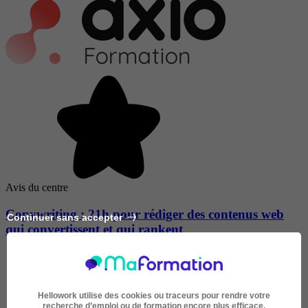
Avis du centre
Copywriting : 21h pour rédiger des contenus web
Continuer sans accepter
qui convertissent et qui rankent
Hellowork utilise des cookies ou traceurs pour rendre votre
recherche d’emploi ou de formation encore plus efficace.