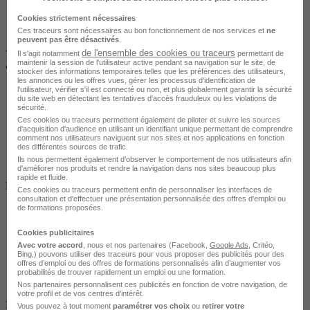
Cookies strictement nécessaires
Ces traceurs sont nécessaires au bon fonctionnement de nos services et
ne
peuvent pas être désactivés
.
de l'ensemble des cookies ou traceurs
VILLENEUVE-D'ASCQ
Il s'agit notamment
permettant de
maintenir la session de l'utilisateur active pendant sa navigation sur le site, de
•
À distance / En centre / En entreprise
stocker des informations temporaires telles que les préférences des utilisateurs,
les annonces ou les offres vues, gérer les processus d'identification de
l'utilisateur, vérifier s'il est connecté ou non, et plus globalement garantir la sécurité
du site web en détectant les tentatives d'accès frauduleux ou les violations de
sécurité.
Ces cookies ou traceurs permettent également de piloter et suivre les sources
d'acquisition d'audience en utilisant un identifiant unique permettant de comprendre
comment nos utilisateurs naviguent sur nos sites et nos applications en fonction
des différentes sources de trafic.
Ils nous permettent également d’observer le comportement de nos utilisateurs afin
d'améliorer nos produits et rendre la navigation dans nos sites beaucoup plus
Salarié en poste /
rapide et fluide.
Entreprise
Ces cookies ou traceurs permettent enfin de personnaliser les interfaces de
consultation et d'effectuer une présentation personnalisée des offres d'emploi ou
de formations proposées.
Cookies publicitaires
Avec votre accord
, nous et nos partenaires (Facebook,
Google Ads
, Critéo,
Bing,) pouvons utiliser des traceurs pour vous proposer des publicités pour des
offres d’emploi ou des offres de formations personnalisés afin d’augmenter vos
probabilités de trouver rapidement un emploi ou une formation.
Nos partenaires personnalisent ces publicités en fonction de votre navigation, de
votre profil et de vos centres d’intérêt.
Finançable CPF
Vous pouvez à tout moment
paramétrer vos choix
ou
retirer votre