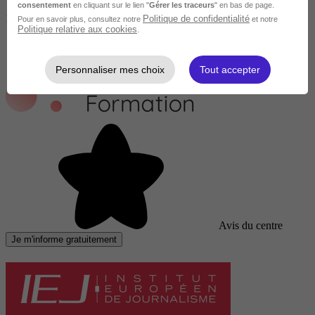
consentement
en cliquant sur le lien "
Gérer les traceurs
" en bas de page.
1649 €
Politique de confidentialité
Pour en savoir plus, consultez notre
et notre
Politique relative aux cookies
.
Personnaliser mes choix
Tout accepter
Avis du centre
Je m'informe gratuitement