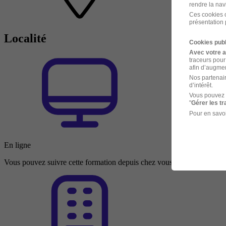
rendre la nav
Ces cookies o
présentation 
Localité
Cookies publ
Avec votre 
traceurs pour
afin d’augmen
Nos partenair
d’intérêt.
Vous pouvez 
"
Gérer les t
Pour en savoi
En ligne
Vous pouvez suivre cette formation depuis chez vous ou depuis n’impo