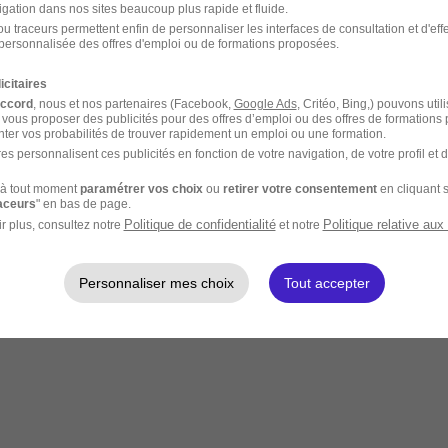
igation dans nos sites beaucoup plus rapide et fluide.
u traceurs permettent enfin de personnaliser les interfaces de consultation et d'eff
personnalisée des offres d'emploi ou de formations proposées.
icitaires
accord
, nous et nos partenaires (Facebook,
Google Ads
, Critéo, Bing,) pouvons util
 vous proposer des publicités pour des offres d’emploi ou des offres de formations
ter vos probabilités de trouver rapidement un emploi ou une formation.
es personnalisent ces publicités en fonction de votre navigation, de votre profil et 
à tout moment
paramétrer vos choix
ou
retirer votre consentement
en cliquant s
raceurs
" en bas de page.
Politique de confidentialité
Politique relative aux
r plus, consultez notre
et notre
Personnaliser mes choix
Tout accepter
rte quel endroit à distance.