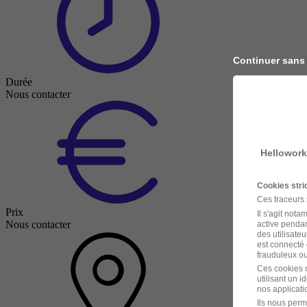
Continuer sans
Durée
Nous contacter
Hellowork
Cookies str
Ces traceurs
Prix
Il s'agit not
Nous contacter
active pendan
des utilisateu
est connecté 
frauduleux ou 
Ces cookies o
utilisant un 
nos applicatio
Ils nous perm