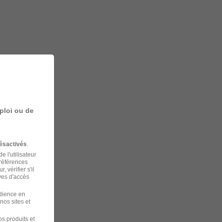
ploi ou de
ésactivés
.
 l'utilisateur
préférences
 vérifier s'il
ves d'accès
udience en
nos sites et
s produits et