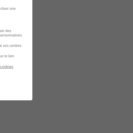
ectuer une
iser des
 personnalisés
de vos centres
ur le lien
 cookies
.