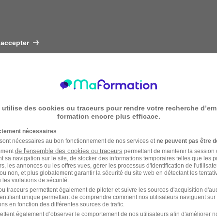
 accepter
 utilise des cookies ou traceurs pour rendre votre recherche d’em
formation encore plus efficace.
ictement nécessaires
 sont nécessaires au bon fonctionnement de nos services et
ne peuvent pas être d
de l'ensemble des cookies ou traceurs
amment
permettant de maintenir la session de
t sa navigation sur le site, de stocker des informations temporaires telles que les 
rs, les annonces ou les offres vues, gérer les processus d'identification de l'utilisateur,
ou non, et plus globalement garantir la sécurité du site web en détectant les tentati
les violations de sécurité.
u traceurs permettent également de piloter et suivre les sources d'acquisition d'a
identifiant unique permettant de comprendre comment nos utilisateurs naviguent sur 
ns en fonction des différentes sources de trafic.
ettent également d’observer le comportement de nos utilisateurs afin d'améliorer no