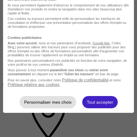
Ils nous permettent également d’observer le comportement de nos utilisateurs afin
d'améliorer nos produits et rendre la navigation dans nos sites beaucoup plus
rapide et fluide.
Ces cookies ou traceurs permettent enfin de personnaliser les interfaces de
consultation et d'effectuer une présentation personnalisée des offres d'emploi ou
de formations proposées.
Cookies publicitaires
Avec votre accord
, nous et nos partenaires (Facebook,
Google Ads
, Critéo,
Bing,) pouvons utiliser des traceurs pour vous proposer des publicités pour des
offres d’emploi ou des offres de formations personnalisés afin d’augmenter vos
probabilités de trouver rapidement un emploi ou une formation.
Nos partenaires personnalisent ces publicités en fonction de votre navigation, de
votre profil et de vos centres d’intérêt.
Vous pouvez à tout moment
paramétrer vos choix
ou
retirer votre
Avis du centre
consentement
en cliquant sur le lien "
Gérer les traceurs
" en bas de page.
Politique de confidentialité
Pour en savoir plus, consultez notre
et notre
Conduire un projet de création d'entreprise
Politique relative aux cookies
.
Personnaliser mes choix
Tout accepter