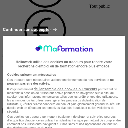
Tout public
Continuer sans accepter
Non finançable CPF
Hellowork utilise des cookies ou traceurs pour rendre votre
1200 €
recherche d’emploi ou de formation encore plus efficace.
Cookies strictement nécessaires
Ces traceurs sont nécessaires au bon fonctionnement de nos services et
ne
peuvent pas être désactivés
.
de l'ensemble des cookies ou traceurs
Il s'agit notamment
permettant de
maintenir la session de l'utilisateur active pendant sa navigation sur le site, de
stocker des informations temporaires telles que les préférences des utilisateurs,
les annonces ou les offres vues, gérer les processus d'identification de
l'utilisateur, vérifier s'il est connecté ou non, et plus globalement garantir la sécurité
du site web en détectant les tentatives d'accès frauduleux ou les violations de
Je m'informe gratuitement
sécurité.
Ces cookies ou traceurs permettent également de piloter et suivre les sources
d'acquisition d'audience en utilisant un identifiant unique permettant de comprendre
comment nos utilisateurs naviguent sur nos sites et nos applications en fonction
des différentes sources de trafic.