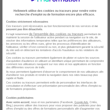
Hellowork utilise des cookies ou traceurs pour rendre votre
recherche d’emploi ou de formation encore plus efficace.
Cookies strictement nécessaires
Ces traceurs sont nécessaires au bon fonctionnement de nos services et
ne
peuvent pas être désactivés
.
de l'ensemble des cookies ou traceurs
Il s'agit notamment
permettant de
maintenir la session de l'utilisateur active pendant sa navigation sur le site, de
stocker des informations temporaires telles que les préférences des utilisateurs,
À DISTANCE
les annonces ou les offres vues, gérer les processus d'identification de
l'utilisateur, vérifier s'il est connecté ou non, et plus globalement garantir la sécurité
du site web en détectant les tentatives d'accès frauduleux ou les violations de
sécurité.
Ces cookies ou traceurs permettent également de piloter et suivre les sources
d'acquisition d'audience en utilisant un identifiant unique permettant de comprendre
comment nos utilisateurs naviguent sur nos sites et nos applications en fonction
des différentes sources de trafic.
Ils nous permettent également d’observer le comportement de nos utilisateurs afin
d'améliorer nos produits et rendre la navigation dans nos sites beaucoup plus
rapide et fluide.
Tout public
Ces cookies ou traceurs permettent enfin de personnaliser les interfaces de
consultation et d'effectuer une présentation personnalisée des offres d'emploi ou
de formations proposées.
Cookies publicitaires
Avec votre accord
, nous et nos partenaires (Facebook,
Google Ads
, Critéo,
Bing,) pouvons utiliser des traceurs pour vous proposer des publicités pour des
offres d’emploi ou des offres de formations personnalisés afin d’augmenter vos