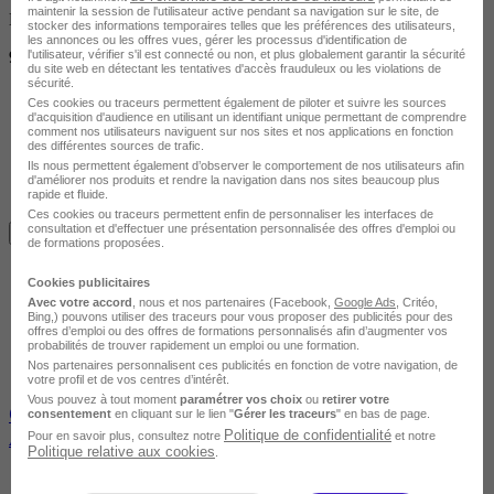
maintenir la session de l'utilisateur active pendant sa navigation sur le site, de
Non finançable CPF
stocker des informations temporaires telles que les préférences des utilisateurs,
les annonces ou les offres vues, gérer les processus d'identification de
l'utilisateur, vérifier s'il est connecté ou non, et plus globalement garantir la sécurité
950 €
du site web en détectant les tentatives d'accès frauduleux ou les violations de
sécurité.
Ces cookies ou traceurs permettent également de piloter et suivre les sources
d'acquisition d'audience en utilisant un identifiant unique permettant de comprendre
comment nos utilisateurs naviguent sur nos sites et nos applications en fonction
des différentes sources de trafic.
Ils nous permettent également d’observer le comportement de nos utilisateurs afin
d'améliorer nos produits et rendre la navigation dans nos sites beaucoup plus
rapide et fluide.
Ces cookies ou traceurs permettent enfin de personnaliser les interfaces de
consultation et d'effectuer une présentation personnalisée des offres d'emploi ou
Je m'informe gratuitement
de formations proposées.
Cookies publicitaires
Avec votre accord
, nous et nos partenaires (Facebook,
Google Ads
, Critéo,
Bing,) pouvons utiliser des traceurs pour vous proposer des publicités pour des
offres d’emploi ou des offres de formations personnalisés afin d’augmenter vos
probabilités de trouver rapidement un emploi ou une formation.
Nos partenaires personnalisent ces publicités en fonction de votre navigation, de
votre profil et de vos centres d’intérêt.
Vous pouvez à tout moment
paramétrer vos choix
ou
retirer votre
CACES R485 – GERBEURS A CONDUCTEUR
consentement
en cliquant sur le lien "
Gérer les traceurs
" en bas de page.
Politique de confidentialité
ACCOMPAGNANT CAT 1 et 2
Pour en savoir plus, consultez notre
et notre
Politique relative aux cookies
.