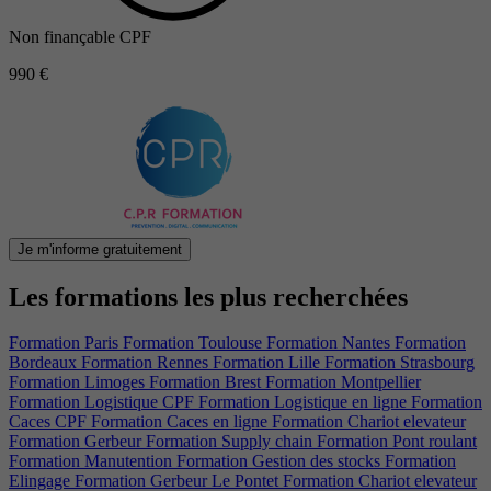
Non finançable CPF
990 €
Je m'informe gratuitement
Les formations les plus recherchées
Formation Paris
Formation Toulouse
Formation Nantes
Formation
Bordeaux
Formation Rennes
Formation Lille
Formation Strasbourg
Formation Limoges
Formation Brest
Formation Montpellier
Formation Logistique CPF
Formation Logistique en ligne
Formation
Caces CPF
Formation Caces en ligne
Formation Chariot elevateur
Formation Gerbeur
Formation Supply chain
Formation Pont roulant
Formation Manutention
Formation Gestion des stocks
Formation
Elingage
Formation Gerbeur Le Pontet
Formation Chariot elevateur