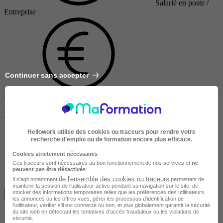
Salarié en poste /
Entreprise
Continuer sans accepter
Finançable CPF
3800 €
Hellowork utilise des cookies ou traceurs pour rendre votre
recherche d’emploi ou de formation encore plus efficace.
Cookies strictement nécessaires
Ces traceurs sont nécessaires au bon fonctionnement de nos services et
ne
peuvent pas être désactivés
.
de l'ensemble des cookies ou traceurs
Il s'agit notamment
permettant de
maintenir la session de l'utilisateur active pendant sa navigation sur le site, de
stocker des informations temporaires telles que les préférences des utilisateurs,
Je m'informe gratuitement
les annonces ou les offres vues, gérer les processus d'identification de
l'utilisateur, vérifier s'il est connecté ou non, et plus globalement garantir la sécurité
du site web en détectant les tentatives d'accès frauduleux ou les violations de
sécurité.