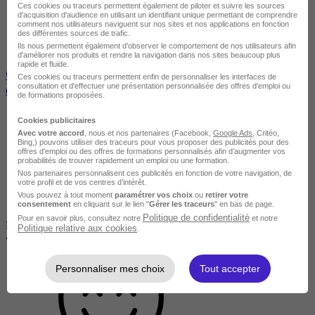
Ces cookies ou traceurs permettent également de piloter et suivre les sources
d'acquisition d'audience en utilisant un identifiant unique permettant de comprendre
comment nos utilisateurs naviguent sur nos sites et nos applications en fonction
des différentes sources de trafic.
Ils nous permettent également d’observer le comportement de nos utilisateurs afin
d'améliorer nos produits et rendre la navigation dans nos sites beaucoup plus
rapide et fluide.
Give your career an impulse - Bilan de compétences
Ces cookies ou traceurs permettent enfin de personnaliser les interfaces de
consultation et d'effectuer une présentation personnalisée des offres d'emploi ou
en langue anglaise
de formations proposées.
Cookies publicitaires
Avec votre accord
, nous et nos partenaires (Facebook,
Google Ads
, Critéo,
Bing,) pouvons utiliser des traceurs pour vous proposer des publicités pour des
offres d’emploi ou des offres de formations personnalisés afin d’augmenter vos
probabilités de trouver rapidement un emploi ou une formation.
Nos partenaires personnalisent ces publicités en fonction de votre navigation, de
votre profil et de vos centres d’intérêt.
Vous pouvez à tout moment
paramétrer vos choix
ou
retirer votre
consentement
en cliquant sur le lien "
Gérer les traceurs
" en bas de page.
Politique de confidentialité
Pour en savoir plus, consultez notre
et notre
Disponible dans 2 villes
Politique relative aux cookies
.
•
En alternance / En centre / En entreprise
Personnaliser mes choix
Tout accepter