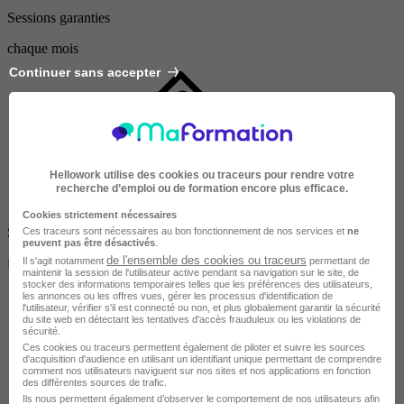
Sessions garanties
chaque mois
Continuer sans accepter
Hellowork utilise des cookies ou traceurs pour rendre votre
recherche d’emploi ou de formation encore plus efficace.
Cookies strictement nécessaires
Sur mesure
Ces traceurs sont nécessaires au bon fonctionnement de nos services et
ne
peuvent pas être désactivés
.
de l'ensemble des cookies ou traceurs
Il s'agit notamment
permettant de
formation adaptée
maintenir la session de l'utilisateur active pendant sa navigation sur le site, de
stocker des informations temporaires telles que les préférences des utilisateurs,
les annonces ou les offres vues, gérer les processus d'identification de
l'utilisateur, vérifier s'il est connecté ou non, et plus globalement garantir la sécurité
du site web en détectant les tentatives d'accès frauduleux ou les violations de
sécurité.
Ces cookies ou traceurs permettent également de piloter et suivre les sources
d'acquisition d'audience en utilisant un identifiant unique permettant de comprendre
comment nos utilisateurs naviguent sur nos sites et nos applications en fonction
des différentes sources de trafic.
Ils nous permettent également d’observer le comportement de nos utilisateurs afin