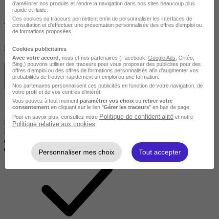
d'améliorer nos produits et rendre la navigation dans nos sites beaucoup plus
rapide et fluide.
Ces cookies ou traceurs permettent enfin de personnaliser les interfaces de
Financement
consultation et d'effectuer une présentation personnalisée des offres d'emploi ou
de formations proposées.
Des solutions de financement pour vous aider
Cookies publicitaires
Avec votre accord
, nous et nos partenaires (Facebook,
Google Ads
, Critéo,
Bing,) pouvons utiliser des traceurs pour vous proposer des publicités pour des
offres d’emploi ou des offres de formations personnalisés afin d’augmenter vos
probabilités de trouver rapidement un emploi ou une formation.
Nos partenaires personnalisent ces publicités en fonction de votre navigation, de
votre profil et de vos centres d’intérêt.
Vous pouvez à tout moment
paramétrer vos choix
ou
retirer votre
consentement
en cliquant sur le lien "
Gérer les traceurs
" en bas de page.
Politique de confidentialité
Pour en savoir plus, consultez notre
et notre
Financement CPF
Politique relative aux cookies
.
Le Compte Personnel de Formation (CPF) permet à toute personne
active en France de financer des formations pour développer ses
compétences professionnelles tout au long de sa carrière.
Personnaliser mes choix
Tout accepter