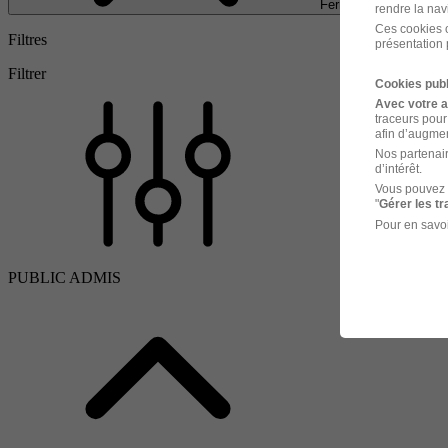
Fermer
rendre la nav
Ces cookies o
Filtres
présentation 
Filtrer
Cookies publ
Avec votre 
traceurs pour
afin d’augmen
Nos partenair
d’intérêt.
Vous pouvez 
"
Gérer les t
Pour en savoi
PUBLIC ADMIS