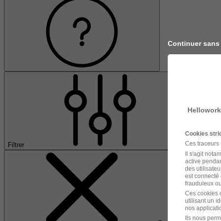
Continuer sans
Hellowork
Cookies str
Ces traceurs
Filtrer
Il s'agit not
active pendan
des utilisateu
est connecté 
frauduleux ou 
Ces cookies o
utilisant un 
nos applicatio
Ils nous perm