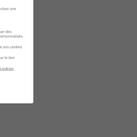
ectuer une
iser des
 personnalisés
de vos centres
ur le lien
 cookies
.