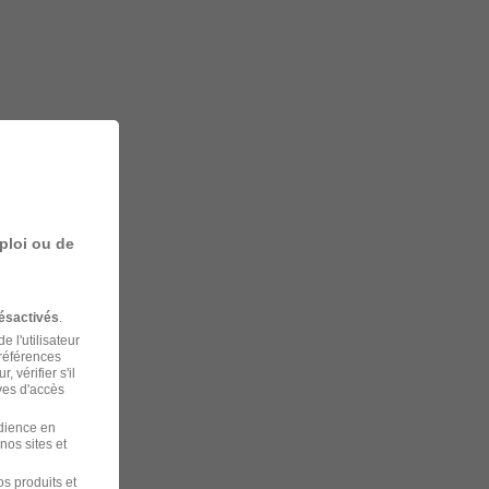
ploi ou de
ésactivés
.
 l'utilisateur
préférences
 vérifier s'il
ves d'accès
udience en
nos sites et
s produits et