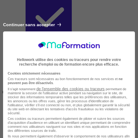
Continuer sans accepter
Très courte
Hellowork utilise des cookies ou traceurs pour rendre votre
recherche d’emploi ou de formation encore plus efficace.
Cookies strictement nécessaires
Ces traceurs sont nécessaires au bon fonctionnement de nos services et
ne
peuvent pas être désactivés
.
Inférieur à 2 jours
de l'ensemble des cookies ou traceurs
Il s'agit notamment
permettant de
(14h)
maintenir la session de l'utilisateur active pendant sa navigation sur le site, de
stocker des informations temporaires telles que les préférences des utilisateurs,
les annonces ou les offres vues, gérer les processus d'identification de
l'utilisateur, vérifier s'il est connecté ou non, et plus globalement garantir la sécurité
du site web en détectant les tentatives d'accès frauduleux ou les violations de
sécurité.
Ces cookies ou traceurs permettent également de piloter et suivre les sources
d'acquisition d'audience en utilisant un identifiant unique permettant de comprendre
comment nos utilisateurs naviguent sur nos sites et nos applications en fonction
des différentes sources de trafic.
Ils nous permettent également d’observer le comportement de nos utilisateurs afin