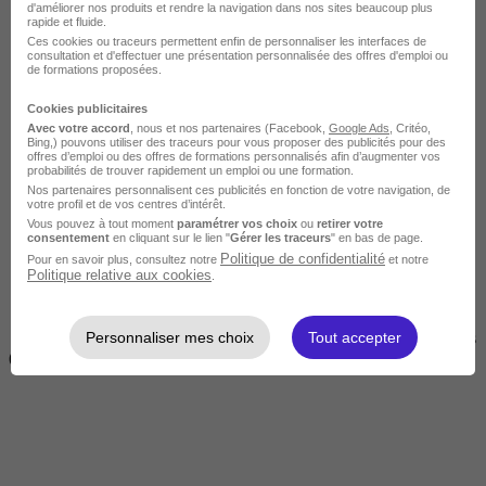
d'améliorer nos produits et rendre la navigation dans nos sites beaucoup plus
rapide et fluide.
Ces cookies ou traceurs permettent enfin de personnaliser les interfaces de
consultation et d'effectuer une présentation personnalisée des offres d'emploi ou
de formations proposées.
Cookies publicitaires
Avec votre accord
, nous et nos partenaires (Facebook,
Google Ads
, Critéo,
Bing,) pouvons utiliser des traceurs pour vous proposer des publicités pour des
offres d’emploi ou des offres de formations personnalisés afin d’augmenter vos
Courte
probabilités de trouver rapidement un emploi ou une formation.
Nos partenaires personnalisent ces publicités en fonction de votre navigation, de
votre profil et de vos centres d’intérêt.
Vous pouvez à tout moment
paramétrer vos choix
ou
retirer votre
consentement
en cliquant sur le lien "
Gérer les traceurs
" en bas de page.
Politique de confidentialité
Pour en savoir plus, consultez notre
et notre
Politique relative aux cookies
.
Personnaliser mes choix
Tout accepter
2 jours à 2 semaines
(14h à 70h)