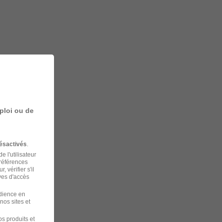
ploi ou de
ésactivés
.
 l'utilisateur
préférences
 vérifier s'il
ves d'accès
udience en
nos sites et
s produits et