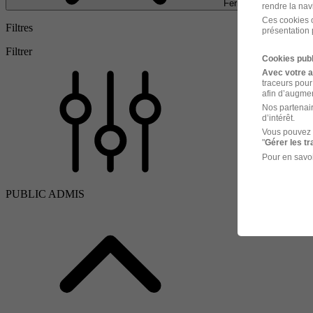
Fermer
rendre la nav
Ces cookies o
Filtres
présentation 
Filtrer
Cookies publ
Avec votre 
traceurs pour
afin d’augmen
Nos partenair
d’intérêt.
Vous pouvez 
"
Gérer les t
Pour en savoi
PUBLIC ADMIS