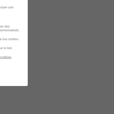
ectuer une
iser des
 personnalisés
de vos centres
ur le lien
 cookies
.