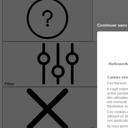
Continuer sans
Hellowork
Cookies str
Ces traceurs
Filtrer
Il s'agit not
active pendan
des utilisateu
est connecté 
frauduleux ou 
Ces cookies o
utilisant un 
nos applicatio
Ils nous perm