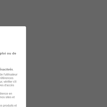
ploi ou de
ésactivés
.
 l'utilisateur
préférences
 vérifier s'il
ves d'accès
udience en
nos sites et
s produits et