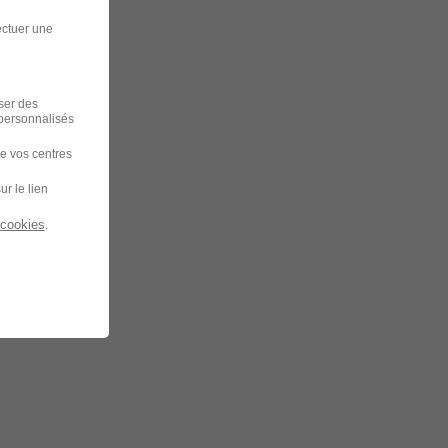
ectuer une
iser des
 personnalisés
de vos centres
ur le lien
 cookies
.