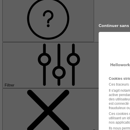
Continuer sans
Hellowork
Cookies str
Ces traceurs
Filtrer
Il s'agit not
active pendan
des utilisateu
est connecté 
frauduleux ou 
Ces cookies o
utilisant un 
nos applicatio
Ils nous perm