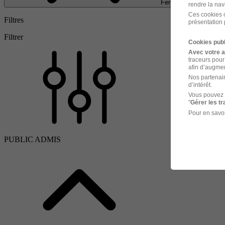
Fermer
rendre la nav
Ces cookies o
Filtres
présentation 
Filtrer
Cookies publ
Avec votre 
traceurs pour
afin d’augmen
Nos partenair
d’intérêt.
Vous pouvez 
"
Gérer les t
Pour en savoi
PUBLIC ADMIS