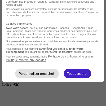
d'améliorer nos produits et rendre la navigation dans nos sites beaucoup plus
rapide et fluide.
Ces cookies ou traceurs permettent enfin de personnaliser les interfaces de
consultation et d'effectuer une présentation personnalisée des offres d'emploi ou
de formations proposées.
Cookies publicitaires
Avec votre accord
, nous et nos partenaires (Facebook,
Google Ads
, Critéo,
Bing,) pouvons utiliser des traceurs pour vous proposer des publicités pour des
offres d’emploi ou des offres de formations personnalisés afin d’augmenter vos
probabilités de trouver rapidement un emploi ou une formation.
Nos partenaires personnalisent ces publicités en fonction de votre navigation, de
Courte
votre profil et de vos centres d’intérêt.
Vous pouvez à tout moment
paramétrer vos choix
ou
retirer votre
consentement
en cliquant sur le lien "
Gérer les traceurs
" en bas de page.
Politique de confidentialité
Pour en savoir plus, consultez notre
et notre
Politique relative aux cookies
.
Personnaliser mes choix
Tout accepter
2 jours à 2 semaines
(14h à 70h)