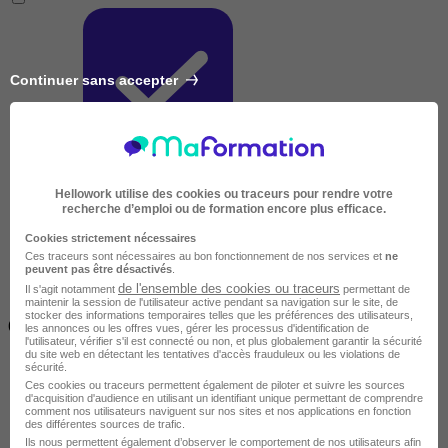
Continuer sans accepter
Très courte
Hellowork utilise des cookies ou traceurs pour rendre votre
recherche d’emploi ou de formation encore plus efficace.
Cookies strictement nécessaires
Ces traceurs sont nécessaires au bon fonctionnement de nos services et
ne
peuvent pas être désactivés
.
de l'ensemble des cookies ou traceurs
Il s'agit notamment
permettant de
maintenir la session de l'utilisateur active pendant sa navigation sur le site, de
Inférieur à 2 jours
stocker des informations temporaires telles que les préférences des utilisateurs,
(14h)
les annonces ou les offres vues, gérer les processus d'identification de
l'utilisateur, vérifier s'il est connecté ou non, et plus globalement garantir la sécurité
du site web en détectant les tentatives d'accès frauduleux ou les violations de
sécurité.
Ces cookies ou traceurs permettent également de piloter et suivre les sources
d'acquisition d'audience en utilisant un identifiant unique permettant de comprendre
comment nos utilisateurs naviguent sur nos sites et nos applications en fonction
des différentes sources de trafic.
Ils nous permettent également d’observer le comportement de nos utilisateurs afin