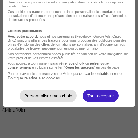
d'améliorer nos produits et rendre la navigation dans nos sites beaucoup plus
rapide et fluide.
Ces cookies ou traceurs permettent enfin de personnaliser les interfaces de
consultation et d'effectuer une présentation personnalisée des offres d'emploi ou
de formations proposées.
Cookies publicitaires
Avec votre accord
, nous et nos partenaires (Facebook,
Google Ads
, Critéo,
Bing,) pouvons utiliser des traceurs pour vous proposer des publicités pour des
offres d’emploi ou des offres de formations personnalisés afin d’augmenter vos
probabilités de trouver rapidement un emploi ou une formation.
Nos partenaires personnalisent ces publicités en fonction de votre navigation, de
Courte
votre profil et de vos centres d’intérêt.
Vous pouvez à tout moment
paramétrer vos choix
ou
retirer votre
consentement
en cliquant sur le lien "
Gérer les traceurs
" en bas de page.
Politique de confidentialité
Pour en savoir plus, consultez notre
et notre
Politique relative aux cookies
.
Personnaliser mes choix
Tout accepter
2 jours à 2 semaines
(14h à 70h)