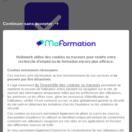
Continuer sans accepter
Très courte
Hellowork utilise des cookies ou traceurs pour rendre votre
recherche d’emploi ou de formation encore plus efficace.
Cookies strictement nécessaires
Ces traceurs sont nécessaires au bon fonctionnement de nos services et
ne
peuvent pas être désactivés
.
de l'ensemble des cookies ou traceurs
Il s'agit notamment
permettant de
maintenir la session de l'utilisateur active pendant sa navigation sur le site, de
Inférieur à 2 jours
stocker des informations temporaires telles que les préférences des utilisateurs,
(14h)
les annonces ou les offres vues, gérer les processus d'identification de
l'utilisateur, vérifier s'il est connecté ou non, et plus globalement garantir la sécurité
du site web en détectant les tentatives d'accès frauduleux ou les violations de
sécurité.
Ces cookies ou traceurs permettent également de piloter et suivre les sources
d'acquisition d'audience en utilisant un identifiant unique permettant de comprendre
comment nos utilisateurs naviguent sur nos sites et nos applications en fonction
des différentes sources de trafic.
Ils nous permettent également d’observer le comportement de nos utilisateurs afin