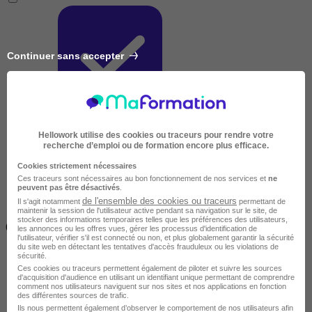
Continuer sans accepter
Très courte
Hellowork utilise des cookies ou traceurs pour rendre votre
recherche d’emploi ou de formation encore plus efficace.
Cookies strictement nécessaires
Ces traceurs sont nécessaires au bon fonctionnement de nos services et
ne
peuvent pas être désactivés
.
de l'ensemble des cookies ou traceurs
Il s'agit notamment
permettant de
maintenir la session de l'utilisateur active pendant sa navigation sur le site, de
Inférieur à 2 jours
stocker des informations temporaires telles que les préférences des utilisateurs,
(14h)
les annonces ou les offres vues, gérer les processus d'identification de
l'utilisateur, vérifier s'il est connecté ou non, et plus globalement garantir la sécurité
du site web en détectant les tentatives d'accès frauduleux ou les violations de
sécurité.
Ces cookies ou traceurs permettent également de piloter et suivre les sources
d'acquisition d'audience en utilisant un identifiant unique permettant de comprendre
comment nos utilisateurs naviguent sur nos sites et nos applications en fonction
des différentes sources de trafic.
Ils nous permettent également d’observer le comportement de nos utilisateurs afin