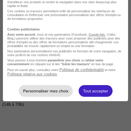
d'améliorer nos produits et rendre la navigation dans nos sites beaucoup plus
rapide et fluide.
Ces cookies ou traceurs permettent enfin de personnaliser les interfaces de
consultation et d'effectuer une présentation personnalisée des offres d'emploi ou
de formations proposées.
Cookies publicitaires
Avec votre accord
, nous et nos partenaires (Facebook,
Google Ads
, Critéo,
Bing,) pouvons utiliser des traceurs pour vous proposer des publicités pour des
offres d’emploi ou des offres de formations personnalisés afin d’augmenter vos
probabilités de trouver rapidement un emploi ou une formation.
Nos partenaires personnalisent ces publicités en fonction de votre navigation, de
Courte
votre profil et de vos centres d’intérêt.
Vous pouvez à tout moment
paramétrer vos choix
ou
retirer votre
consentement
en cliquant sur le lien "
Gérer les traceurs
" en bas de page.
Politique de confidentialité
Pour en savoir plus, consultez notre
et notre
Politique relative aux cookies
.
Personnaliser mes choix
Tout accepter
2 jours à 2 semaines
(14h à 70h)