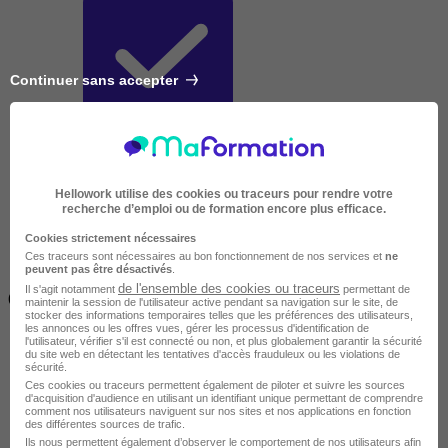
Continuer sans accepter
Très courte
Hellowork utilise des cookies ou traceurs pour rendre votre
recherche d’emploi ou de formation encore plus efficace.
Cookies strictement nécessaires
Ces traceurs sont nécessaires au bon fonctionnement de nos services et
ne
peuvent pas être désactivés
.
Inférieur à 2 jours
de l'ensemble des cookies ou traceurs
Il s'agit notamment
permettant de
(14h)
maintenir la session de l'utilisateur active pendant sa navigation sur le site, de
stocker des informations temporaires telles que les préférences des utilisateurs,
les annonces ou les offres vues, gérer les processus d'identification de
l'utilisateur, vérifier s'il est connecté ou non, et plus globalement garantir la sécurité
du site web en détectant les tentatives d'accès frauduleux ou les violations de
sécurité.
Ces cookies ou traceurs permettent également de piloter et suivre les sources
d'acquisition d'audience en utilisant un identifiant unique permettant de comprendre
comment nos utilisateurs naviguent sur nos sites et nos applications en fonction
des différentes sources de trafic.
Ils nous permettent également d’observer le comportement de nos utilisateurs afin