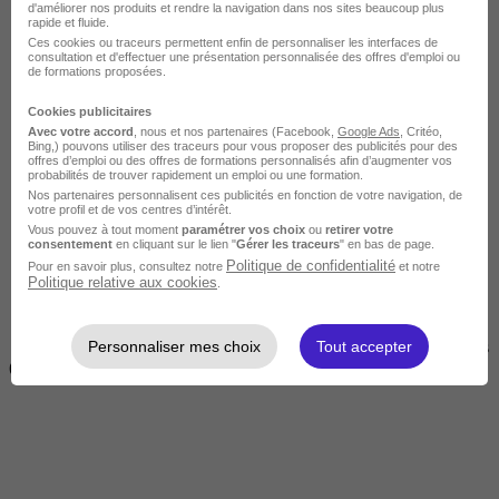
d'améliorer nos produits et rendre la navigation dans nos sites beaucoup plus
rapide et fluide.
Ces cookies ou traceurs permettent enfin de personnaliser les interfaces de
consultation et d'effectuer une présentation personnalisée des offres d'emploi ou
de formations proposées.
Cookies publicitaires
Avec votre accord
, nous et nos partenaires (Facebook,
Google Ads
, Critéo,
Bing,) pouvons utiliser des traceurs pour vous proposer des publicités pour des
offres d’emploi ou des offres de formations personnalisés afin d’augmenter vos
Courte
probabilités de trouver rapidement un emploi ou une formation.
Nos partenaires personnalisent ces publicités en fonction de votre navigation, de
votre profil et de vos centres d’intérêt.
Vous pouvez à tout moment
paramétrer vos choix
ou
retirer votre
consentement
en cliquant sur le lien "
Gérer les traceurs
" en bas de page.
Politique de confidentialité
Pour en savoir plus, consultez notre
et notre
Politique relative aux cookies
.
Personnaliser mes choix
Tout accepter
2 jours à 2 semaines
(14h à 70h)