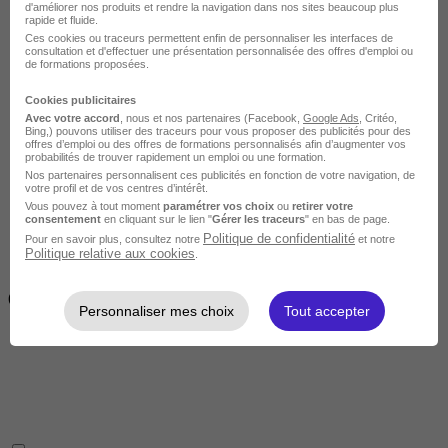
d'améliorer nos produits et rendre la navigation dans nos sites beaucoup plus
rapide et fluide.
Ces cookies ou traceurs permettent enfin de personnaliser les interfaces de
consultation et d'effectuer une présentation personnalisée des offres d'emploi ou
de formations proposées.
Cookies publicitaires
Avec votre accord
, nous et nos partenaires (Facebook,
Google Ads
, Critéo,
Intermédiaire
Bing,) pouvons utiliser des traceurs pour vous proposer des publicités pour des
offres d’emploi ou des offres de formations personnalisés afin d’augmenter vos
probabilités de trouver rapidement un emploi ou une formation.
Nos partenaires personnalisent ces publicités en fonction de votre navigation, de
votre profil et de vos centres d’intérêt.
Vous pouvez à tout moment
paramétrer vos choix
ou
retirer votre
consentement
en cliquant sur le lien "
Gérer les traceurs
" en bas de page.
Politique de confidentialité
Pour en savoir plus, consultez notre
et notre
Politique relative aux cookies
.
2 semaines à 4 mois
( 70h à 560h)
Personnaliser mes choix
Tout accepter