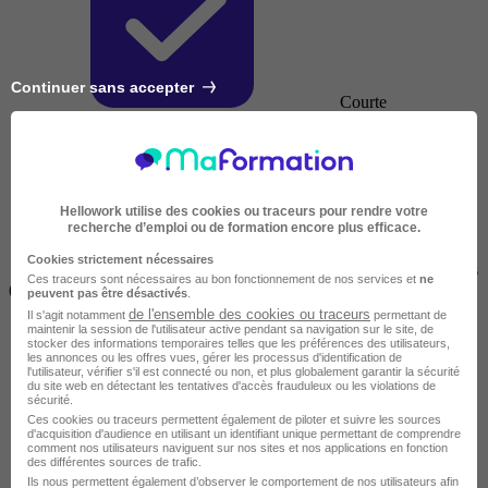
Continuer sans accepter
Courte
Hellowork utilise des cookies ou traceurs pour rendre votre
recherche d’emploi ou de formation encore plus efficace.
Cookies strictement nécessaires
2 jours à 2 semaines
Ces traceurs sont nécessaires au bon fonctionnement de nos services et
ne
(14h à 70h)
peuvent pas être désactivés
.
de l'ensemble des cookies ou traceurs
Il s'agit notamment
permettant de
maintenir la session de l'utilisateur active pendant sa navigation sur le site, de
stocker des informations temporaires telles que les préférences des utilisateurs,
les annonces ou les offres vues, gérer les processus d'identification de
l'utilisateur, vérifier s'il est connecté ou non, et plus globalement garantir la sécurité
du site web en détectant les tentatives d'accès frauduleux ou les violations de
sécurité.
Ces cookies ou traceurs permettent également de piloter et suivre les sources
d'acquisition d'audience en utilisant un identifiant unique permettant de comprendre
comment nos utilisateurs naviguent sur nos sites et nos applications en fonction
des différentes sources de trafic.
Ils nous permettent également d’observer le comportement de nos utilisateurs afin